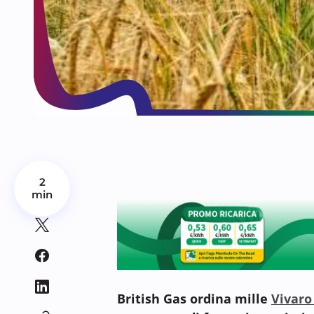
2
min
British Gas ordina mille
Vivaro 