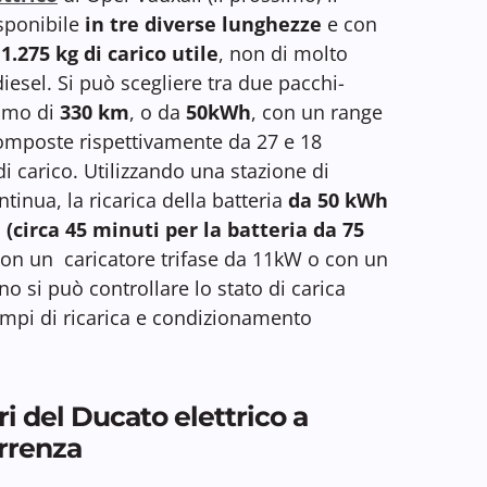
isponibile
in tre diverse lunghezze
e con
1.275 kg di carico utile
, non di molto
 diesel. Si può scegliere tra due pacchi-
simo di
330 km
, o da
50kWh
, con un range
composte rispettivamente da 27 e 18
di carico. Utilizzando una stazione di
tinua, la ricarica della batteria
da 50 kWh
 (circa 45 minuti per la batteria da 75
con un caricatore trifase da 11kW o con un
o si può controllare lo stato di carica
empi di ricarica e condizionamento
i del Ducato elettrico a
rrenza