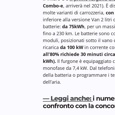
Combo-e
, arriverà nel 2021). È d
molte varianti di carrozzeria,
con 
inferiore alla versione Van 2 litri
batterie:
da 75kWh
, per un mas
fino a 230 km. Le batterie sono 
moduli, posizionati sotto il vano 
ricarica
da 100 kW
in corrente con
all’80% richiede 30 minuti circa
kWh).
Il furgone è equipaggiato 
monofase da 7,4 kW. Dal telefonin
della batteria o programmare i t
dell’aria.
— Leggi anche:
i numer
confronto con la conco