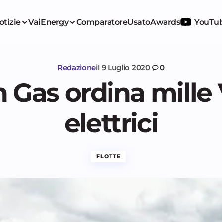
otizie
VaiEnergy
Comparatore
Usato
Awards
YouTu
Redazione
il
9 Luglio 2020
0
h Gas ordina mille
elettrici
FLOTTE