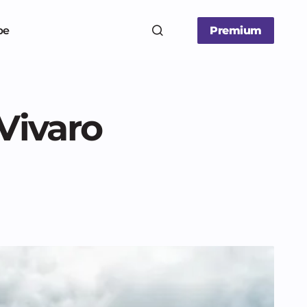
be
Premium
 Vivaro