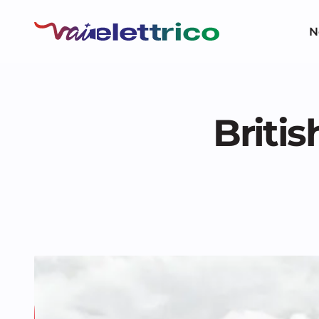
N
Britis