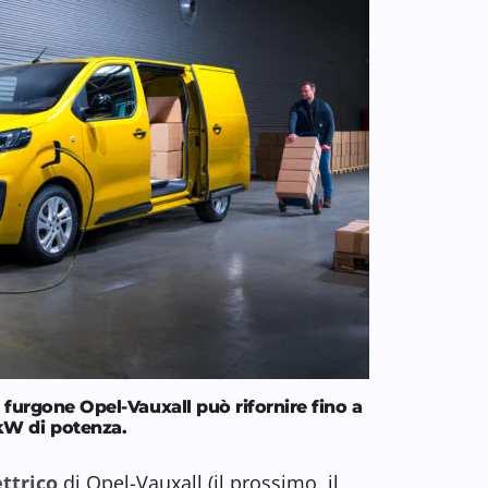
il furgone Opel-Vauxall può rifornire fino a
kW di potenza.
ttrico
di Opel-Vauxall (il prossimo, il