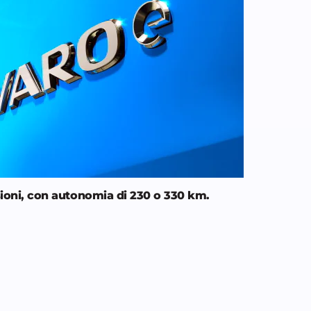
rsioni, con autonomia di 230 o 330 km.