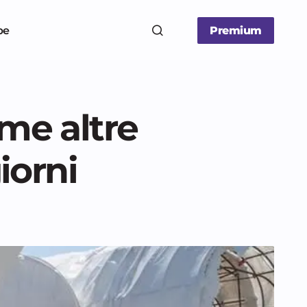
be
Premium
ome altre
iorni