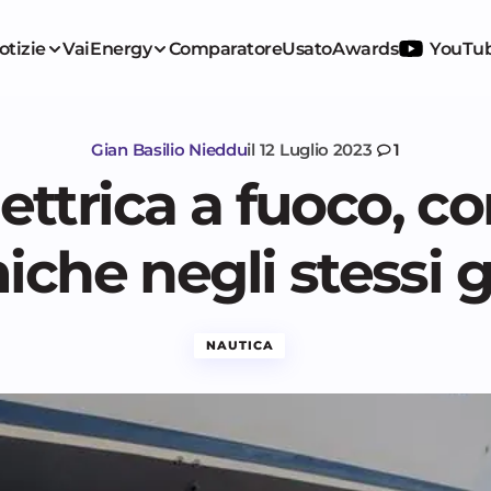
otizie
VaiEnergy
Comparatore
Usato
Awards
YouTu
Gian Basilio Nieddu
il
12 Luglio 2023
1
ettrica a fuoco, c
iche negli stessi g
NAUTICA