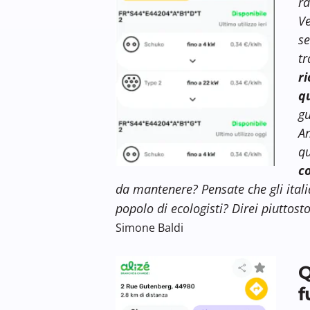
ra
Ve
s
tr
r
q
gu
An
qu
c
da mantenere? Pensate che gli itali
popolo di ecologisti? Direi piuttos
Simone Baldi
Q
f