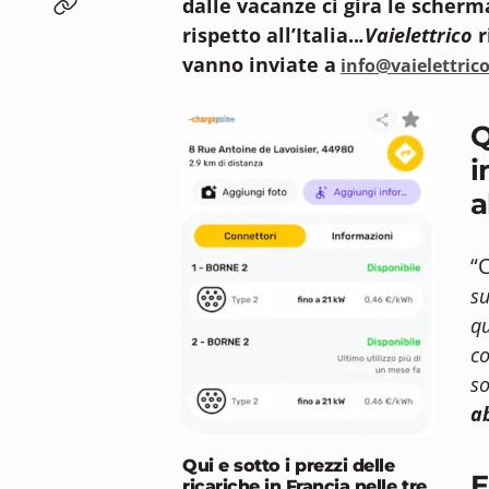
dalle vacanze ci gira le scherm
rispetto all’Italia..
.Vaielettrico
r
vanno inviate a
info@vaielettrico
Q
i
a
“
su
qu
co
so
a
Qui e sotto i prezzi delle
E
ricariche in Francia nelle tre