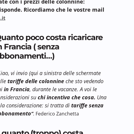
ate con i prezzi delle colonnine:
isponde. Ricordiamo che le vostre mail
.it
uanto poco costa ricaricare
n Francia ( senza
bbonamenti…)
C
iao, vi invio (qui a sinistra delle schermate
lle
tariffe delle colonnine
che sto vedendo
i
in Francia
, durante le vacanze. A voi le
nsiderazioni su
chi incentiva che cosa.
Una
la considerazione: si tratta di
tariffe senza
bbonamento
“
.
Federico Zanchetta
 quanto (troppo) costa