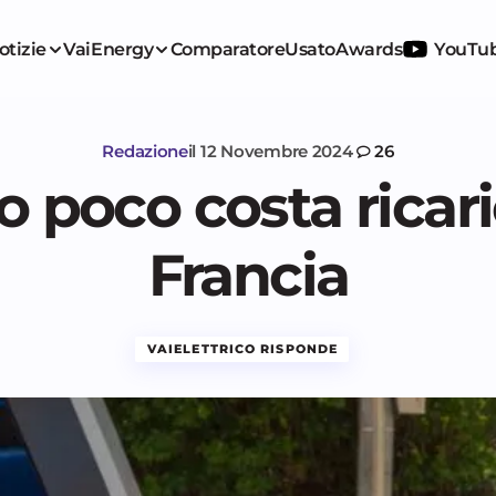
otizie
VaiEnergy
Comparatore
Usato
Awards
YouTu
Redazione
il
12 Novembre 2024
26
 poco costa ricari
Francia
VAIELETTRICO RISPONDE