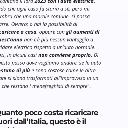
contano il loro
2023 con l’auto elettrica.
do che ogni caso fa storia a sé, però mi
embra che una morale comune si possa
arre. Ovvero: o hai la possibilità di
icaricare a casa
, oppure con
gli aumenti di
uest’anno
non c’è più nessun vantaggio a
idare elettrico rispetto a un’auto normale.
zi, in alcuni casi
non conviene proprio.
Di
esto passo dove vogliamo andare, se le auto
ostano di più
e sono costose come le altre
ani si siano trasformati all’improvviso in un
“
to che restano i menefreghisti di sempre
.
uanto poco costa ricaricare
uori dall’Italia, questo è il