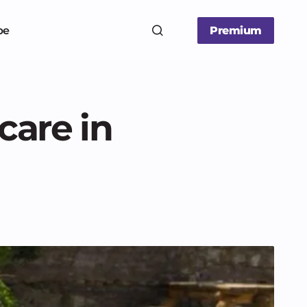
be
Premium
care in