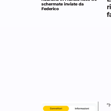
schermate inviate da
r
Federico
f
“