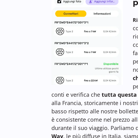
p
Ri
co
ri
c
f
pe
n
c
pe
conti e verifica che
tutta questa
alla Francia, storicamente i nostr
basso rispetto alle nostre bollett
è consistente come nel prezzo a
durante il suo viaggio. Parliamo 
Way,
le più diffuse in Italia, siam