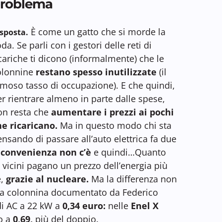
roblema
È come un gatto che si morde la
sposta.
da. Se parli con i gestori delle reti di
cariche ti dicono (informalmente) che le
olonnine
restano spesso inutilizzate
(il
amoso tasso di occupazione). E che quindi,
r rientrare almeno in parte dalle spese,
on resta che
aumentare i prezzi ai pochi
he ricaricano.
Ma in questo modo chi sta
nsando di passare all’auto elettrica fa due
 convenienza non c’è
e quindi…Quanto
i vicini pagano un prezzo dell’energia più
e,
grazie al nucleare.
Ma la differenza non
lla colonnina documentato da Federico
di AC a 22 kW a
0,34 euro:
nelle
Enel X
o a
0,69,
più del doppio.