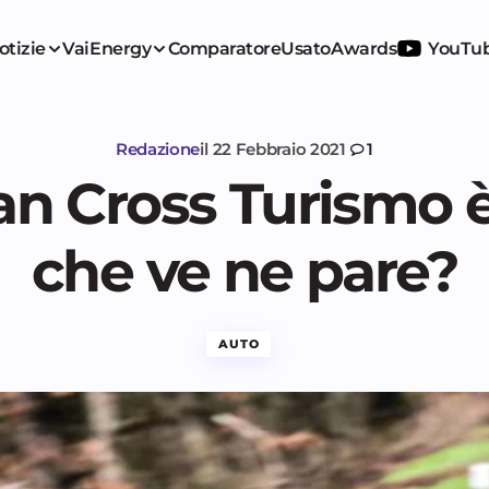
otizie
VaiEnergy
Comparatore
Usato
Awards
YouTu
Redazione
il
22 Febbraio 2021
1
an Cross Turismo è
che ve ne pare?
AUTO