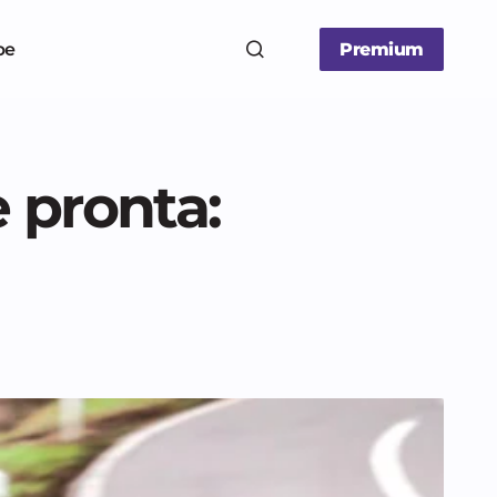
be
Premium
 pronta: