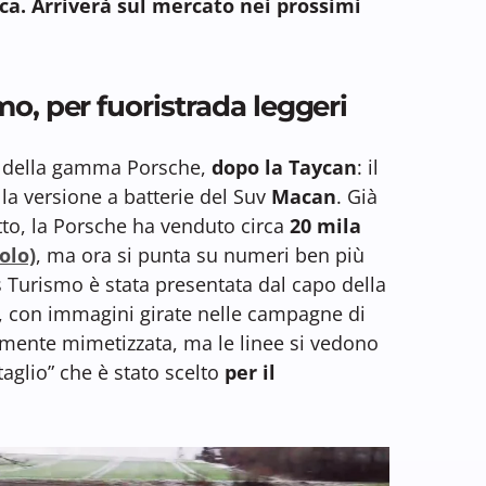
ca. Arriverà sul mercato nei prossimi
o, per fuoristrada leggeri
co della gamma Porsche,
dopo la Taycan
: il
 la versione a batterie del Suv
Macan
. Già
tto, la Porsche ha venduto circa
20 mila
colo)
, ma ora si punta su numeri ben più
 Turismo è stata presentata dal capo della
, con immagini girate nelle campagne di
mente mimetizzata, ma le linee si vedono
“taglio” che è stato scelto
per il