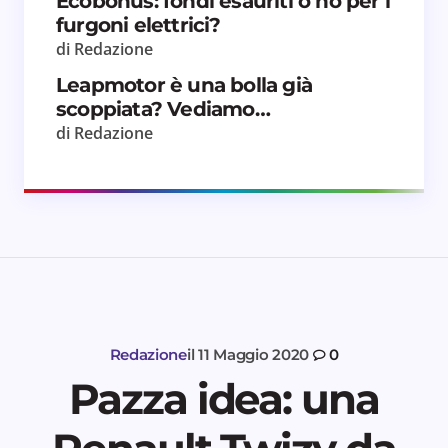
Ecobonus: fondi esauriti o no per i
furgoni elettrici?
di Redazione
Leapmotor è una bolla già
scoppiata? Vediamo…
di Redazione
Redazione
il
11 Maggio 2020
0
Pazza idea: una