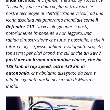
sfida tecnica:
“
Il Defender elettrico by Tazzari EV
Technology nasce dalla voglia di travasare le
nostre tecnologie di elettrificazione veicoli, ad una
icona assoluta nel panorama mondiale come
il
Defender 110
. Un veicolo gigante, 9 posti,
notoriamente imponente e non leggero, una
rapida dimostrazione che tutto è possibile, e che il
futuro è oggi. Spesso abbiamo sviluppato progetti
top secret per altri brand, tra cui anche
un Suv 7
posti per un brand automotive cinese, che ha
185 kmh di top speed, oltre 430 km di
autonomia
, che abbiamo disegnato da zero e
alla fine guidato anche nei circuiti di Monza e
Imola.