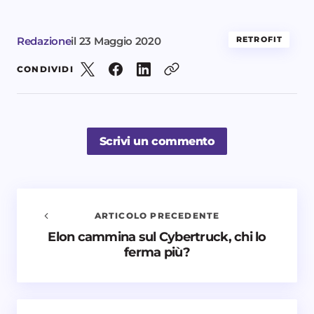
Redazione
il
23 Maggio 2020
RETROFIT
CONDIVIDI
Scrivi un commento
ARTICOLO PRECEDENTE
Elon cammina sul Cybertruck, chi lo
Avvisami quando vengono aggiunti nuovi
ferma più?
commenti
Il tuo indirizzo email non sarà pubblicato.
I campi
obbligatori sono contrassegnati
*