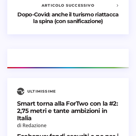
ARTICOLO SUCCESSIVO
Nome *
Dopo-Covid: anche il turismo riattacca
la spina (con sanificazione)
Email *
Il tuo commento *
ULTIMISSIME
Salva il mio nome e email in questo browser
Smart torna alla ForTwo con la #2:
per il prossimo commento.
2,75 metri e tante ambizioni in
Italia
Invia commento
di Redazione