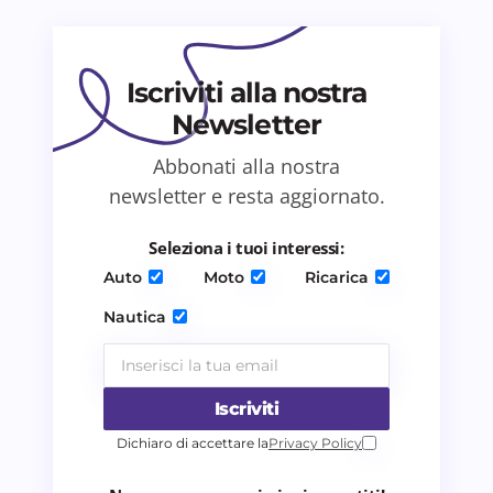
Il tuo commento *
Iscriviti alla nostra
Newsletter
Abbonati alla nostra
Salva il mio nome e email in questo browser
newsletter e resta aggiornato.
per il prossimo commento.
Seleziona i tuoi interessi:
Invia commento
Auto
Moto
Ricarica
Nautica
Iscriviti
Dichiaro di accettare la
Privacy Policy