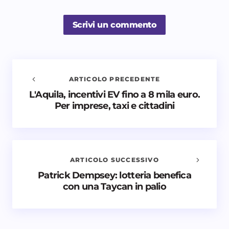
Scrivi un commento
ARTICOLO PRECEDENTE
L'Aquila, incentivi EV fino a 8 mila euro.
Avvisami quando vengono aggiunti nuovi
Per imprese, taxi e cittadini
commenti
Il tuo indirizzo email non sarà pubblicato.
I campi
obbligatori sono contrassegnati
*
ARTICOLO SUCCESSIVO
Nome *
Patrick Dempsey: lotteria benefica
con una Taycan in palio
Email *