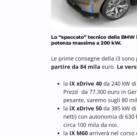
Lo “spaccato” tecnico della BMW i3.
potenza massima a 200 kW.
Le prime consegne della i3 sono
partire da 84 mila
euro.
Le vers
la
iX xDrive 40
da 240 kW di 
Prezzi da 77.300 euro in Germ
pesante, saremo sugli 80 mil
la
iX xDrive 50
da 385 kW di 
netti) con autonomia di 630 
circa 100 mila da noi.
la
iX M60
arriverà nel corso