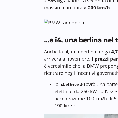
2.585 kg
a vuoto, a seconda di ba
massima limitata
a 200 km/h
.
…e
i4
, una berlina nel t
Anche la i4, una berlina lunga
4,
arriverà a novembre.
I prezzi pa
è verosimile che la BMW proponga 
rientrare negli incentivi governati
la
avrà una batte
i4 eDrive 40
elettrico da 250 kW sull’ass
accelerazione 100 km/h di 5,
190 km/h.