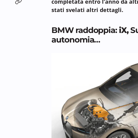
completata entro l’anno da altri
stati svelati altri dettagli.
BMW raddoppia:
iX
,
Su
autonomia…