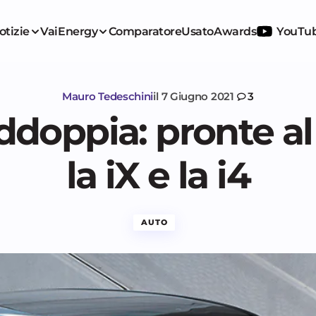
otizie
VaiEnergy
Comparatore
Usato
Awards
YouTu
Mauro Tedeschini
il
7 Giugno 2021
3
oppia: pronte al 
la iX e la i4
AUTO