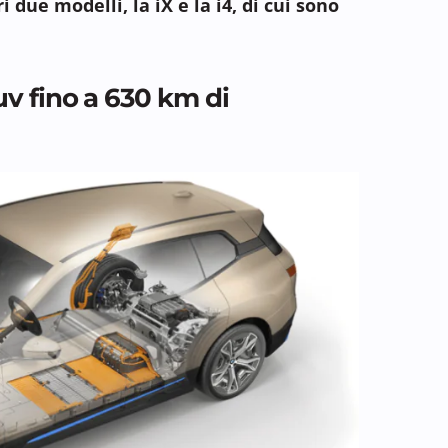
 due modelli, la iX e la i4, di cui sono
v fino a 630 km di