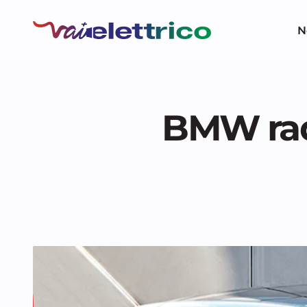
N
BMW radd