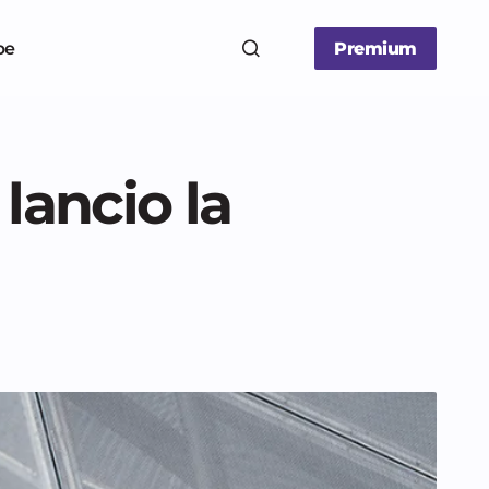
be
Premium
lancio la