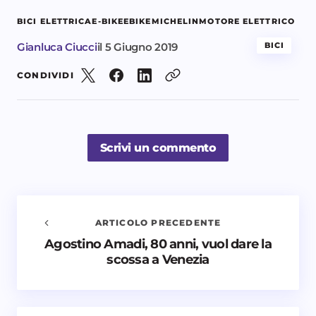
BICI ELETTRICA
E-BIKE
EBIKE
MICHELIN
MOTORE ELETTRICO
Gianluca Ciucci
il
5 Giugno 2019
BICI
CONDIVIDI
Scrivi un commento
ARTICOLO PRECEDENTE
Agostino Amadi, 80 anni, vuol dare la
Avvisami quando vengono aggiunti nuovi
scossa a Venezia
commenti
Il tuo indirizzo email non sarà pubblicato.
I campi
obbligatori sono contrassegnati
*