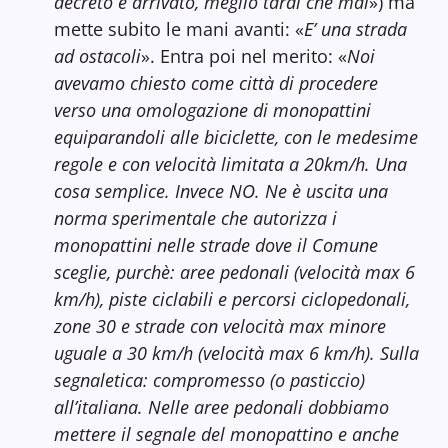
decreto è arrivato, meglio tardi che mai
») ma
mette subito le mani avanti: «
E’ una strada
ad ostacoli
». Entra poi nel merito: «
Noi
avevamo chiesto come città di procedere
verso una omologazione di monopattini
equiparandoli alle biciclette, con le medesime
regole e con velocità limitata a 20km/h. Una
cosa semplice. Invece NO. Ne è uscita una
norma sperimentale che autorizza i
monopattini nelle strade dove il Comune
sceglie, purchè: aree pedonali (velocità max 6
km/h), piste ciclabili e percorsi ciclopedonali,
zone 30 e strade con velocità max minore
uguale a 30 km/h (velocità max 6 km/h). Sulla
segnaletica: compromesso (o pasticcio)
all’italiana. Nelle aree pedonali dobbiamo
mettere il segnale del monopattino e anche