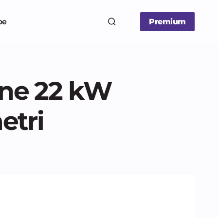
be
Premium
ine 22 kW
etri