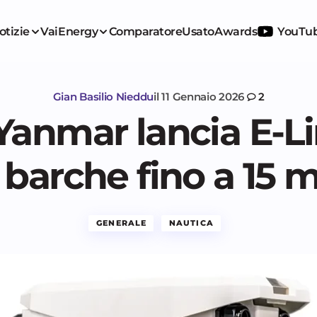
otizie
VaiEnergy
Comparatore
Usato
Awards
YouTu
Gian Basilio Nieddu
il
11 Gennaio 2026
2
 Yanmar lancia E-L
 barche fino a 15 m
GENERALE
NAUTICA