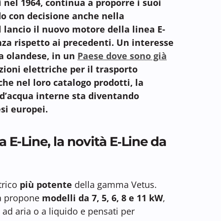
 nel 1964, continua a proporre i suoi
o con decisione anche nella
l lancio il nuovo motore della linea E-
enza rispetto ai precedenti. Un interesse
a olandese, in un
Paese dove sono già
ioni elettriche per il trasporto
he nel loro catalogo prodotti, la
e d’acqua interne sta diventando
esi europei.
 E-Line, la novità E‑Line da
trico
più potente
della gamma Vetus.
da propone
modelli da 7, 5, 6, 8 e 11 kW
,
e ad aria o a liquido e pensati per