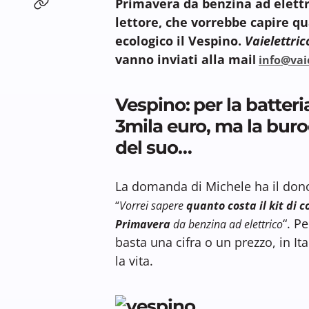
Primavera da benzina ad elettr
lettore, che vorrebbe capire q
ecologico il Vespino.
Vaielettric
vanno inviati alla mai
l
info@vaie
Vespino: per la batteri
3mila euro, ma la buro
del suo…
La domanda di Michele ha il dono
“
Vorrei sapere
quanto costa il kit di 
“. P
Primavera
da benzina ad elettrico
basta una cifra o un prezzo, in I
la vita.