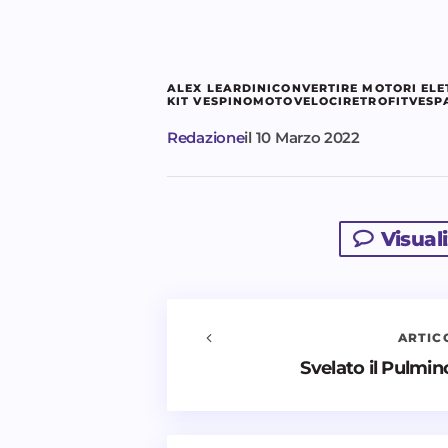
ALEX LEARDINI
CONVERTIRE MOTORI ELE
KIT VESPINO
MOTOVELOCI
RETROFIT
VESP
Redazione
il
10 Marzo 2022
Visual
ARTIC
Avvisami quando vengono aggiu
Svelato il Pulmi
Il tuo indirizzo email non sarà pubbl
*