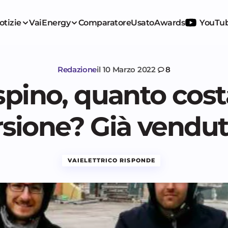
otizie
VaiEnergy
Comparatore
Usato
Awards
YouTu
Redazione
il
10 Marzo 2022
8
pino, quanto cost
sione? Già venduti
VAIELETTRICO RISPONDE