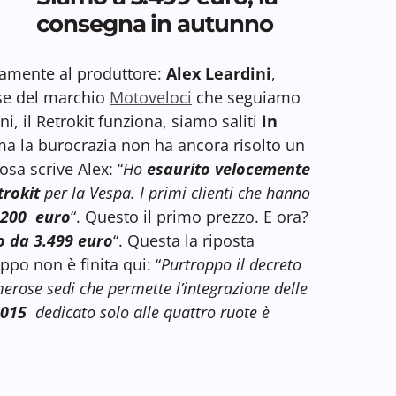
consegna in autunno
amente al produttore:
Alex Leardini
,
se del marchio
Motoveloci
che seguiamo
i, il Retrokit funziona, siamo saliti
in
ma la burocrazia non ha ancora risolto un
a scrive Alex: “
Ho
esaurito velocemente
trokit
per la Vespa. I primi clienti che hanno
 3200 euro
“. Questo il primo prezzo. E ora?
o da 3.499 euro
“. Questa la riposta
po non è finita qui: “
Purtroppo il decreto
merose sedi che permette l’integrazione delle
2015
dedicato solo alle quattro ruote è