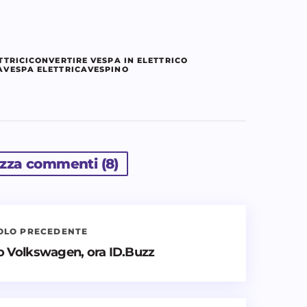
TTRICI
CONVERTIRE VESPA IN ELETTRICO
A
VESPA ELETTRICA
VESPINO
izza commenti (8)
OLO PRECEDENTE
nti nuovi commenti
no Volkswagen, ora ID.Buzz
icato.
I campi obbligatori sono contrassegnati