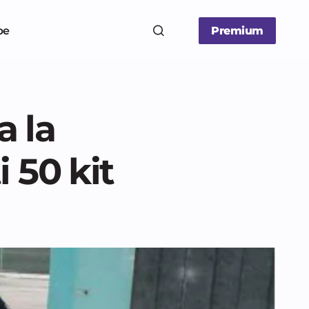
be
Premium
a la
 50 kit