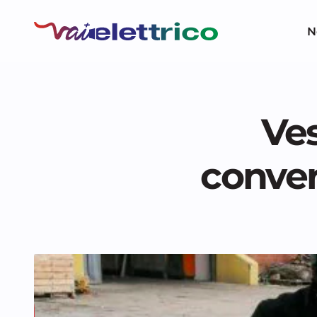
N
Ves
conver