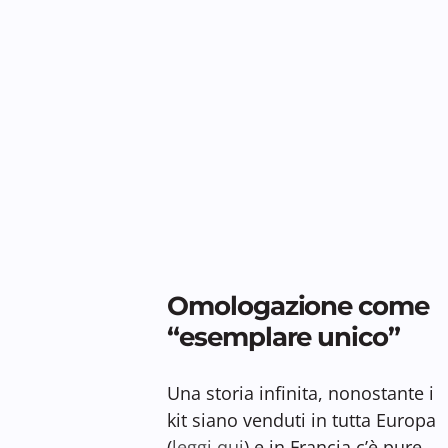
Omologazione come
“esemplare unico”
Una storia infinita, nonostante i
kit siano venduti in tutta Europa
(
leggi qui
) e in Francia c’è pure