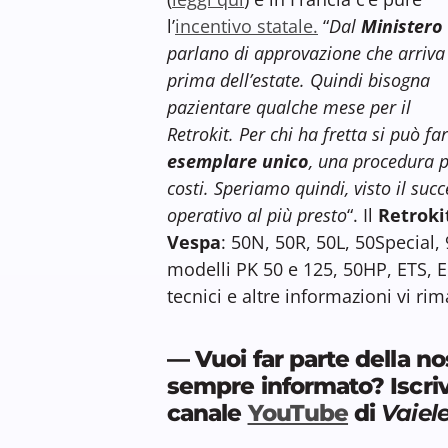
l’
incentivo statale.
“
Dal
Ministero
parlano di approvazione che arriva
prima dell’estate. Quindi bisogna
pazientare qualche mese per il
Retrokit. Per chi ha fretta si può far
esemplare unico
, una procedura p
costi. Speriamo quindi, visto il succ
operativo al più presto
“. Il
Retroki
Vespa
: 50N, 50R, 50L, 50Special, 
modelli PK 50 e 125, 50HP, ETS, E
tecnici e altre informazioni vi r
— Vuoi far parte della n
sempre informato? Iscrivi
canale
YouTube
di
Vaiele