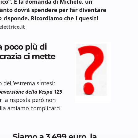
ico”. È la domanda di Michele, un
uanto dovrà spendere per far diventare
o
risponde. Ricordiamo che i quesiti
lettrico.it
a poco più di
crazia ci mette
 dell’estrema sintesi:
conversione della Vespa 125
er la risposta però non
talia amiamo complicarci
Siamo a 3.499 euro, la