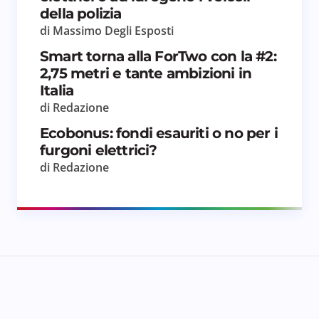
della polizia
di Massimo Degli Esposti
Smart torna alla ForTwo con la #2:
//
//
Jaguar I-
2,75 metri e tante ambizioni in
Pace
Italia
di Redazione
Ecobonus: fondi esauriti o no per i
470 €
al mese
furgoni elettrici?
di Redazione
24 Mesi – 10.000
//
km/anno
Hyundai
Kona
Anticipo 6.000 €
Il canone mensile 
L’offerta Leaseplan
include:
Immatricol
nclude:
Immatricolazione
Messa su