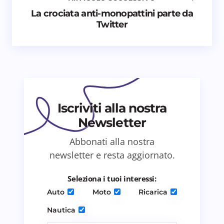
Nome *
La crociata anti-monopattini parte da
Twitter
Email *
Il tuo commento *
Iscriviti alla nostra
Newsletter
365 €
al mes
Abbonati alla nostra
Salva il mio nome e email in questo browser
48 Mesi – 40.00
newsletter e resta aggiornato.
per il prossimo commento.
inclusi
Smart
Seleziona i tuoi interessi:
ForFour
Anticipo 3.000
Invia commento
Auto
Moto
Ricarica
Nautica