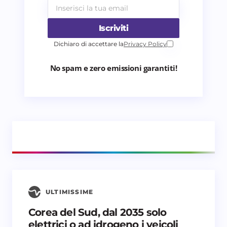
Iscriviti
Dichiaro di accettare la
Privacy Policy
No spam e zero emissioni garantiti!
24 Mesi – 10.000
km/anno
Anticipo 3.000 €
479 €
al mes
48 Mesi – 40.00
//
inclusi
Nissan
ULTIMISSIME
Leaf
Anticipo 5.000
Corea del Sud, dal 2035 solo
elettrici o ad idrogeno i veicoli