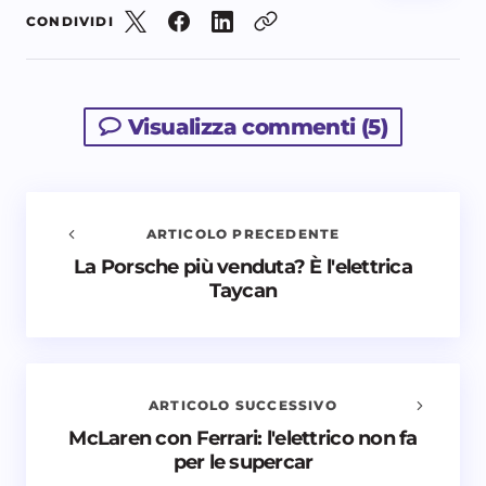
CONDIVIDI
Visualizza commenti (5)
ARTICOLO PRECEDENTE
La Porsche più venduta? È l'elettrica
Avvisami quando vengono aggiunti nuovi
Taycan
commenti
Il tuo indirizzo email non sarà pubblicato.
I campi
obbligatori sono contrassegnati
*
ARTICOLO SUCCESSIVO
Nome *
McLaren con Ferrari: l'elettrico non fa
per le supercar