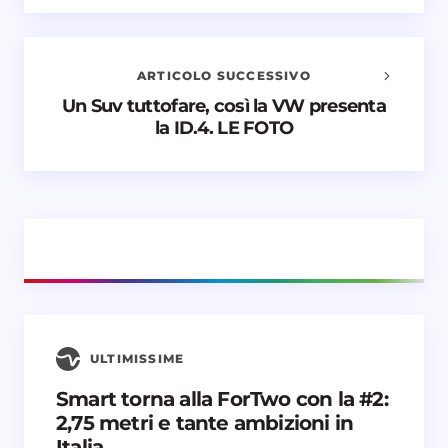
Il tuo indirizzo email non sarà pubblicato.
I campi
obbligatori sono contrassegnati
*
ARTICOLO SUCCESSIVO
Nome *
Un Suv tuttofare, così la VW presenta
la ID.4. LE FOTO
Email *
Il tuo commento *
ULTIMISSIME
Salva il mio nome e email in questo browser
Smart torna alla ForTwo con la #2:
per il prossimo commento.
2,75 metri e tante ambizioni in
Italia