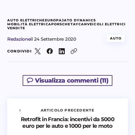
AUTO ELETTRICHE
EUROPA
JATO DYNAMICS
MOBILITÀ ELETTRICA
PORSCHE
TAYCAN
VEICOLI ELETTRICI
VENDITE
Redazione
il
24 Settembre 2020
AUTO
CONDIVIDI
Visualizza commenti (11)
ARTICOLO PRECEDENTE
Retrofit in Francia: incentivi da 5000
Avvisami quando vengono aggiunti nuovi
euro per le auto e 1000 per le moto
commenti