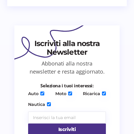
Email *
Il tuo commento *
Iscriviti alla nostra
Newsletter
Abbonati alla nostra
Salva il mio nome e email in questo browser
newsletter e resta aggiornato.
per il prossimo commento.
Seleziona i tuoi interessi:
Invia commento
Auto
Moto
Ricarica
Nautica
Iscriviti