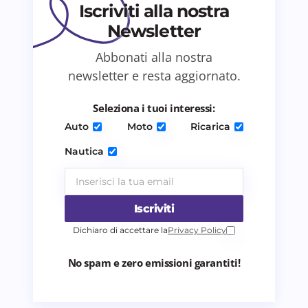
Iscriviti alla nostra
Newsletter
Abbonati alla nostra
Salva il mio nome e email in questo browser
newsletter e resta aggiornato.
per il prossimo commento.
Seleziona i tuoi interessi:
Invia commento
Auto
Moto
Ricarica
Nautica
Iscriviti
Dichiaro di accettare la
Privacy Policy
No spam e zero emissioni garantiti!