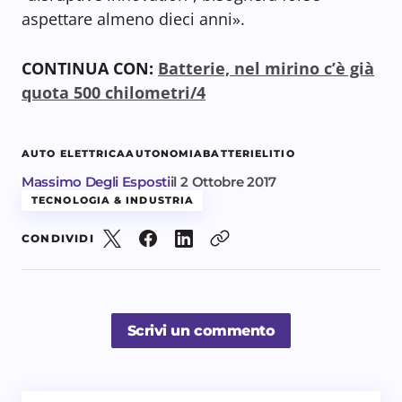
aspettare almeno dieci anni».
CONTINUA CON:
Batterie, nel mirino c’è già
quota 500 chilometri/4
AUTO ELETTRICA
AUTONOMIA
BATTERIE
LITIO
Massimo Degli Esposti
il
2 Ottobre 2017
TECNOLOGIA & INDUSTRIA
CONDIVIDI
Scrivi un commento