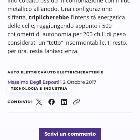
litio cobalto ossido in combinazione con il litio
metallico all’anodo. Una configurazione
siffatta,
triplicherebbe
l’intensità energetica
delle celle, raggiungendo appunto i 500
chilometri di autonomia per 200 chili di peso
considerati un “tetto” insormontabile. Il resto,
per ora, resta fantascienza.
AUTO ELETTRICA
AUTO ELETTRICHE
BATTERIE
Massimo Degli Esposti
il
2 Ottobre 2017
TECNOLOGIA & INDUSTRIA
CONDIVIDI
Scrivi un commento