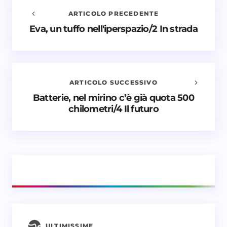
ARTICOLO PRECEDENTE
Eva, un tuffo nell'iperspazio/2 In strada
Avvisami quando vengono aggiunti nuovi
commenti
Il tuo indirizzo email non sarà pubblicato.
I campi
obbligatori sono contrassegnati
*
ARTICOLO SUCCESSIVO
Batterie, nel mirino c’è già quota 500
Nome *
chilometri/4 Il futuro
Email *
Il tuo commento *
ULTIMISSIME