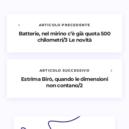
ARTICOLO PRECEDENTE
Batterie, nel mirino c’è già quota 500
Avvisami quando vengono aggiunti nuovi
chilometri/3 Le novità
commenti
Il tuo indirizzo email non sarà pubblicato.
I campi
obbligatori sono contrassegnati
*
ARTICOLO SUCCESSIVO
Nome *
Estrima Birò, quando le dimensioni
non contano/2
Email *
Il tuo commento *