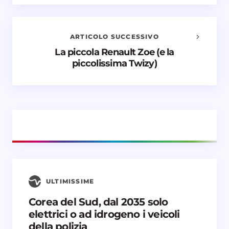
Il tuo indirizzo email non sarà pubblicato.
I campi
obbligatori sono contrassegnati
*
ARTICOLO SUCCESSIVO
La piccola Renault Zoe (e la
Nome *
piccolissima Twizy)
Email *
Il tuo commento *
ULTIMISSIME
Corea del Sud, dal 2035 solo
Salva il mio nome e email in questo browser
elettrici o ad idrogeno i veicoli
per il prossimo commento.
della polizia