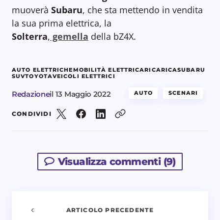
muoverà
Subaru
, che sta mettendo in vendita
la sua prima elettrica, la
Solterra
,
gemella
della bZ4X.
AUTO ELETTRICHE
MOBILITÀ ELETTRICA
RICARICA
SUBARU
SUV
TOYOTA
VEICOLI ELETTRICI
Redazione
il
13 Maggio 2022
AUTO
SCENARI
CONDIVIDI
Visualizza commenti (9)
ARTICOLO PRECEDENTE