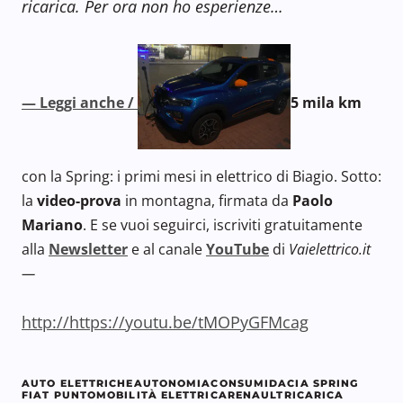
ricarica
. Per ora non ho esperienze…
— Leggi anche /
5 mila km
con la Spring: i primi mesi in elettrico di Biagio. Sotto:
la
video-prova
in montagna, firmata da
Paolo
Mariano
. E se vuoi seguirci, iscriviti gratuitamente
alla
Newsletter
e al canale
YouTube
di
Vaielettrico.it
—
http://https://youtu.be/tMOPyGFMcag
AUTO ELETTRICHE
AUTONOMIA
CONSUMI
DACIA SPRING
FIAT PUNTO
MOBILITÀ ELETTRICA
RENAULT
RICARICA