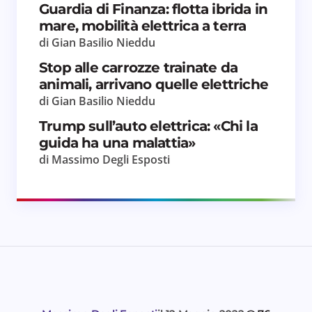
Guardia di Finanza: flotta ibrida in
per il prossimo commento.
mare, mobilità elettrica a terra
di Gian Basilio Nieddu
Invia commento
Stop alle carrozze trainate da
animali, arrivano quelle elettriche
di Gian Basilio Nieddu
Trump sull’auto elettrica: «Chi la
guida ha una malattia»
di Massimo Degli Esposti