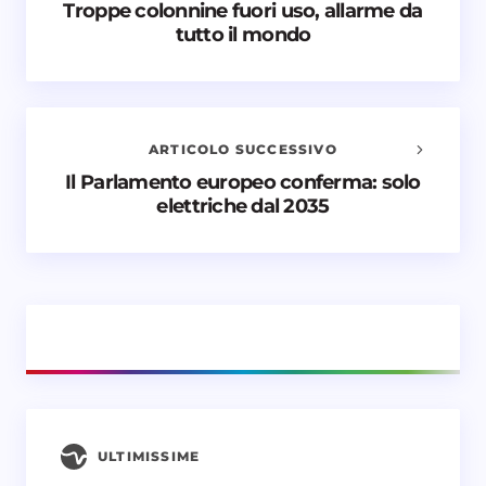
Troppe colonnine fuori uso, allarme da
Avvisami quando vengono aggiunti nuovi
tutto il mondo
commenti
Il tuo indirizzo email non sarà pubblicato.
I campi
obbligatori sono contrassegnati
*
ARTICOLO SUCCESSIVO
Nome *
Il Parlamento europeo conferma: solo
elettriche dal 2035
Email *
Il tuo commento *
ULTIMISSIME
Salva il mio nome e email in questo browser