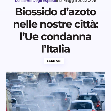
Massimo Degli Esposti
il
12 Maggio 2022
76
Biossido d’azoto
nelle nostre città:
l’Ue condanna
l’Italia
SCENARI