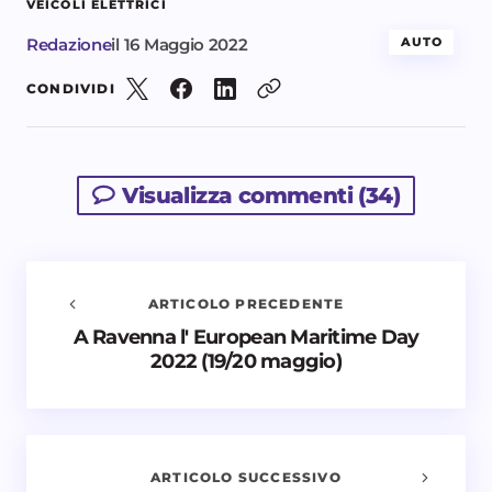
VEICOLI ELETTRICI
Redazione
il
16 Maggio 2022
AUTO
CONDIVIDI
Visualizza commenti (34)
ARTICOLO PRECEDENTE
A Ravenna l' European Maritime Day
Avvisami quando vengono aggiunti nuovi
2022 (19/20 maggio)
commenti
Il tuo indirizzo email non sarà pubblicato.
I campi
obbligatori sono contrassegnati
*
ARTICOLO SUCCESSIVO
Nome *