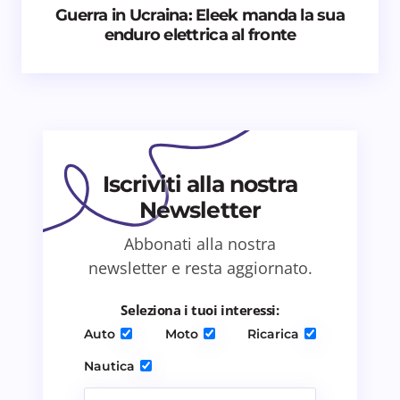
Guerra in Ucraina: Eleek manda la sua
enduro elettrica al fronte
Email *
Il tuo commento *
Iscriviti alla nostra
Newsletter
Abbonati alla nostra
Salva il mio nome e email in questo browser
newsletter e resta aggiornato.
per il prossimo commento.
Seleziona i tuoi interessi:
Invia commento
Auto
Moto
Ricarica
Nautica