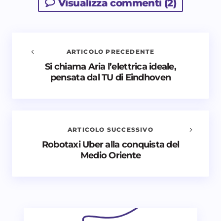
Visualizza commenti (2)
ARTICOLO PRECEDENTE
Si chiama Aria l’elettrica ideale,
Avvisami quando vengono aggiunti nuovi
pensata dal TU di Eindhoven
commenti
Il tuo indirizzo email non sarà pubblicato.
I campi
obbligatori sono contrassegnati
*
ARTICOLO SUCCESSIVO
Nome *
Robotaxi Uber alla conquista del
Medio Oriente
Email *
Il tuo commento *