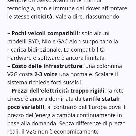
sempre un passo avanti in termini di
tecnologia, non è immune dal dover affrontare
le stesse
criticità
. Vale a dire, riassumendo:
– Pochi veicoli compatibili
: solo alcuni
modelli BYD, Nio e GAC Aion supportano la
ricarica bidirezionale. La compatibilità
hardware e software è ancora limitata.
– Costo delle infrastrutture
: una colonnina
V2G costa
2-3 volte
una normale. Scalare il
sistema richiede forti sussidi.
– Prezzi dell’elettricità troppo rigidi
: la rete
cinese è ancora dominata da
tariffe statali
poco variabili
, al contrario dell’Europa dove il
prezzo dell’energia cambia continuamente in
base alla domanda. Senza differenze di prezzo
reali, il V2G non è economicamente