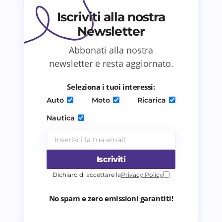
Iscriviti alla nostra
Newsletter
Abbonati alla nostra
Salva il mio nome e email in questo browser
newsletter e resta aggiornato.
per il prossimo commento.
Seleziona i tuoi interessi:
Invia commento
Auto
Moto
Ricarica
Nautica
Iscriviti
Dichiaro di accettare la
Privacy Policy
No spam e zero emissioni garantiti!