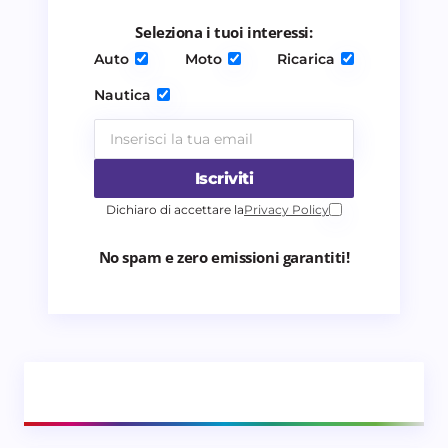
per il prossimo commento.
Seleziona i tuoi interessi:
Invia commento
Auto
Moto
Ricarica
Nautica
Iscriviti
Dichiaro di accettare la
Privacy Policy
No spam e zero emissioni garantiti!