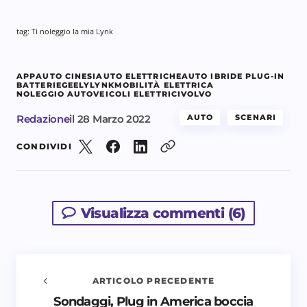
tag: Ti noleggio la mia Lynk
APP
AUTO CINESI
AUTO ELETTRICHE
AUTO IBRIDE PLUG-IN
BATTERIE
GEELY
LYNK
MOBILITÀ ELETTRICA
NOLEGGIO AUTO
VEICOLI ELETTRICI
VOLVO
Redazione
il
28 Marzo 2022
AUTO
SCENARI
CONDIVIDI
Visualizza commenti (6)
ARTICOLO PRECEDENTE
Sondaggi, Plug in America boccia
Avvisami quando vengono aggiunti nuovi