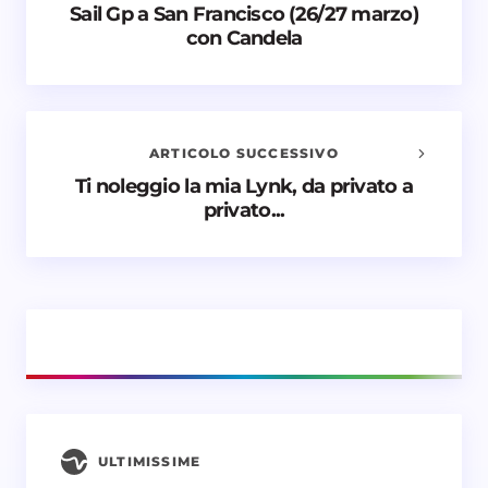
Sail Gp a San Francisco (26/27 marzo)
Avvisami quando vengono aggiunti nuovi
con Candela
commenti
Il tuo indirizzo email non sarà pubblicato.
I campi
obbligatori sono contrassegnati
*
ARTICOLO SUCCESSIVO
Nome *
Ti noleggio la mia Lynk, da privato a
privato...
Email *
Il tuo commento *
ULTIMISSIME
Salva il mio nome e email in questo browser