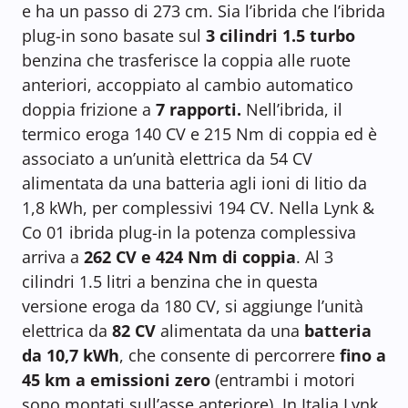
e ha un passo di 273 cm. Sia l’ibrida che l’ibrida
plug-in sono basate sul
3 cilindri 1.5 turbo
benzina che trasferisce la coppia alle ruote
anteriori, accoppiato al cambio automatico
doppia frizione a
7 rapporti.
Nell’ibrida, il
termico eroga 140 CV e 215 Nm di coppia ed è
associato a un’unità elettrica da 54 CV
alimentata da una batteria agli ioni di litio da
1,8 kWh, per complessivi 194 CV. Nella Lynk &
Co 01 ibrida plug-in la potenza complessiva
arriva a
262 CV e 424 Nm di coppia
. Al 3
cilindri 1.5 litri a benzina che in questa
versione eroga da 180 CV, si aggiunge l’unità
elettrica da
82 CV
alimentata da una
batteria
da 10,7 kWh
, che consente di percorrere
fino a
45 km a emissioni zero
(entrambi i motori
sono montati sull’asse anteriore). In Italia Lynk