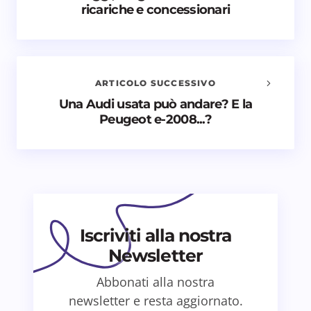
ricariche e concessionari
commenti
Il tuo indirizzo email non sarà pubblicato.
I campi
obbligatori sono contrassegnati
*
ARTICOLO SUCCESSIVO
Nome *
Una Audi usata può andare? E la
Peugeot e-2008...?
Email *
Il tuo commento *
Iscriviti alla nostra
Newsletter
Abbonati alla nostra
Salva il mio nome e email in questo browser
newsletter e resta aggiornato.