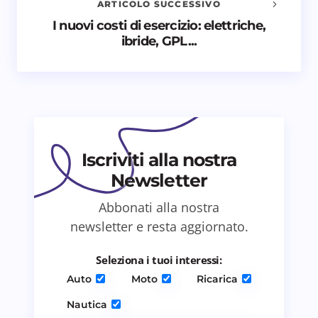
ARTICOLO SUCCESSIVO
Nome *
I nuovi costi di esercizio: elettriche,
ibride, GPL...
Email *
Il tuo commento *
Iscriviti alla nostra
Newsletter
Abbonati alla nostra
Salva il mio nome e email in questo browser
newsletter e resta aggiornato.
per il prossimo commento.
Seleziona i tuoi interessi:
Invia commento
Auto
Moto
Ricarica
Nautica