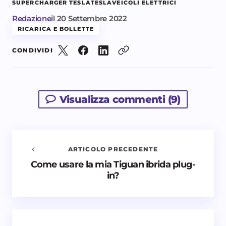
SUPERCHARGER TESLA
TESLA
VEICOLI ELETTRICI
Redazione
il
20 Settembre 2022
RICARICA E BOLLETTE
CONDIVIDI
Visualizza commenti (9)
ARTICOLO PRECEDENTE
Come usare la mia Tiguan ibrida plug-
Avvisami quando vengono aggiunti nuovi
in?
commenti
Il tuo indirizzo email non sarà pubblicato.
I campi
obbligatori sono contrassegnati
*