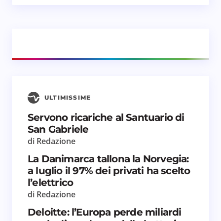
Email *
Il tuo commento *
ULTIMISSIME
Salva il mio nome e email in questo browser
Servono ricariche al Santuario di
per il prossimo commento.
San Gabriele
di Redazione
Invia commento
La Danimarca tallona la Norvegia:
a luglio il 97% dei privati ha scelto
l’elettrico
di Redazione
Deloitte: l’Europa perde miliardi