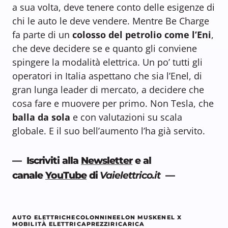
a sua volta, deve tenere conto delle esigenze di
chi le auto le deve vendere. Mentre Be Charge
fa parte di un
colosso del petrolio come l’Eni
,
che deve decidere se e quanto gli conviene
spingere la modalità elettrica. Un po’ tutti gli
operatori in Italia aspettano che sia l’Enel, di
gran lunga leader di mercato, a decidere che
cosa fare e muovere per primo. Non Tesla, che
balla da sola
e con valutazioni su scala
globale. E il suo bell’aumento l’ha già servito.
— Iscriviti alla
Newsletter
e al
canale
YouTube
di
Vaielettrico.it
—
AUTO ELETTRICHE
COLONNINE
ELON MUSK
ENEL X
MOBILITÀ ELETTRICA
PREZZI
RICARICA