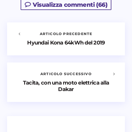
Visualizza commenti (66)
ARTICOLO PRECEDENTE
Hyundai Kona 64kWh del 2019
Avvisami quando vengono aggiunti nuovi
commenti
Il tuo indirizzo email non sarà pubblicato.
I campi
obbligatori sono contrassegnati
*
ARTICOLO SUCCESSIVO
Tacita, con una moto elettrica alla
Nome *
Dakar
Email *
Il tuo commento *