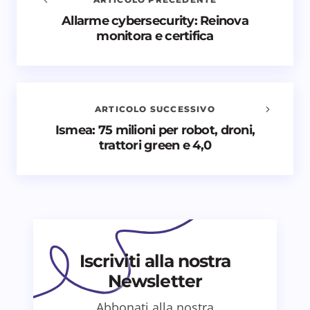
Allarme cybersecurity: Reinova
Avvisami quando vengono aggiunti nuovi
monitora e certifica
commenti
Il tuo indirizzo email non sarà pubblicato.
I campi
obbligatori sono contrassegnati
*
ARTICOLO SUCCESSIVO
Nome *
Ismea: 75 milioni per robot, droni,
trattori green e 4,0
Email *
Il tuo commento *
Iscriviti alla nostra
Newsletter
Abbonati alla nostra