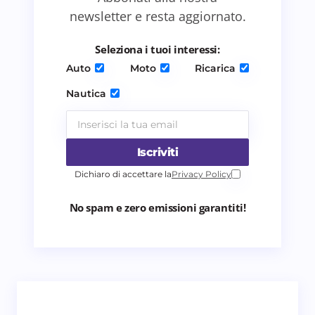
Salva il mio nome e email in questo browser
newsletter e resta aggiornato.
per il prossimo commento.
Seleziona i tuoi interessi:
Invia commento
Auto
Moto
Ricarica
Nautica
Iscriviti
Dichiaro di accettare la
Privacy Policy
No spam e zero emissioni garantiti!