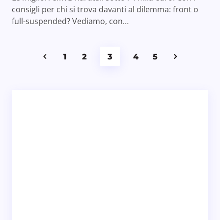
consigli per chi si trova davanti al dilemma: front o
full-suspended? Vediamo, con…
1
2
3
4
5