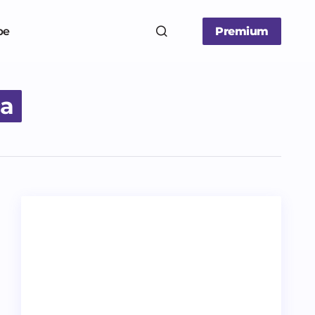
be
Premium
ca