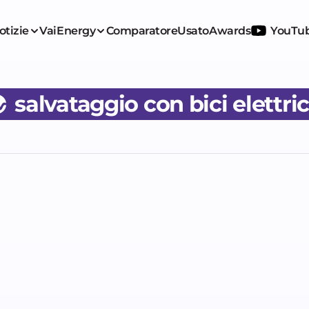
otizie
VaiEnergy
Comparatore
Usato
Awards
YouTu
salvataggio con bici elettri