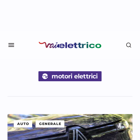
motori elettrici
AUTO
GENERALE