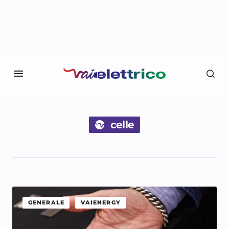
celle
GENERALE
VAIENERGY