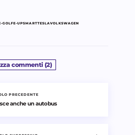
E-GOLF
E-UP
SMART
TESLA
VOLKSWAGEN
izza commenti (2)
OLO PRECEDENTE
nti nuovi commenti
asce anche un autobus
icato.
I campi obbligatori sono contrassegnati
Email *