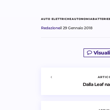
AUTO ELETTRICHE
AUTONOMIA
BATTERIE
Redazione
il
29 Gennaio 2018
Visual
ARTIC
Avvisami quando vengono aggiu
Dalla Leaf n
Il tuo indirizzo email non sarà pubbl
*
Nome *