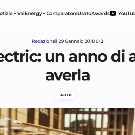
otizie
VaiEnergy
Comparatore
Usato
Awards
YouTu
Redazione
il
29 Gennaio 2018
2
ctric: un anno di 
averla
AUTO