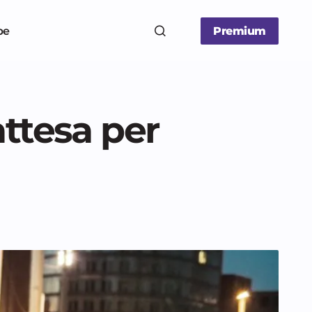
be
Premium
attesa per