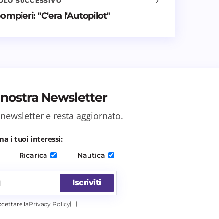
OLO SUCCESSIVO
pompieri: "C'era l'Autopilot"
la nostra Newsletter
esto browser per il
 newsletter e resta aggiornato.
na i tuoi interessi:
Ricarica
Nautica
Iscriviti
ccettare la
Privacy Policy