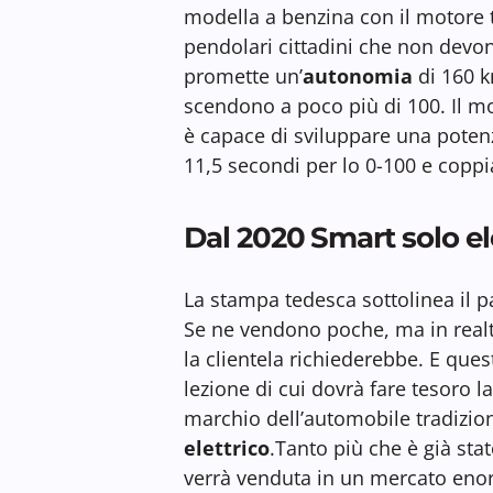
modella a benzina con il motore t
pendolari cittadini che non devon
promette un’
autonomia
di 160 k
scendono a poco più di 100. Il m
è capace di sviluppare una pote
11,5 secondi per lo 0-100 e cop
Dal 2020 Smart solo el
La stampa tedesca sottolinea il p
Se ne vendono poche, ma in rea
la clientela richiederebbe. E quest
lezione di cui dovrà fare tesoro 
marchio dell’automobile tradizio
elettrico
.Tanto più che è già sta
verrà venduta in un mercato enor