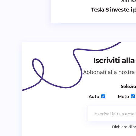
ARTIC
Tesla S investe i 
Il tuo commento *
Iscriviti al
Salva il mio nome e email in qu
Abbonati alla nostra
prossimo commento.
Selezio
Invia commento
Auto
Moto
Dichiaro di a