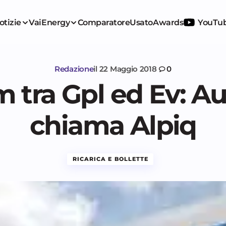
otizie
VaiEnergy
Comparatore
Usato
Awards
YouTu
Redazione
il
22 Maggio 2018
0
m tra Gpl ed Ev: A
chiama Alpiq
RICARICA E BOLLETTE