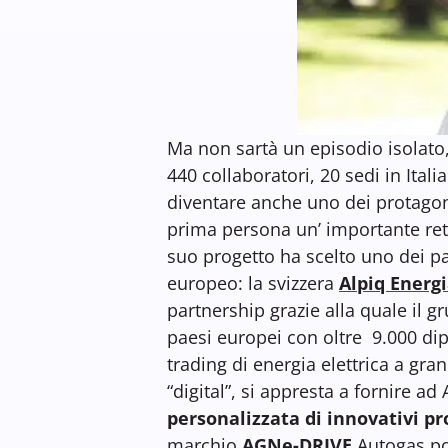
Ma non sartà un episodio isolato,
440 collaboratori, 20 sedi in Itali
diventare anche uno dei protagoni
prima persona un’ importante rete 
suo progetto ha scelto uno dei pa
europeo: la svizzera
Alpiq Energ
partnership grazie alla quale il g
paesi europei con oltre 9.000 dip
trading di energia elettrica a gran
“digital”, si appresta a fornire a
personalizzata di innovativi pro
marchio
AGNe-DRIVE
Autogas pot