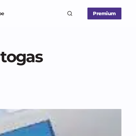
be
Premium
utogas