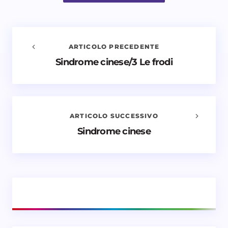
ARTICOLO PRECEDENTE
Sindrome cinese/3 Le frodi
Avvisami quando vengono aggiunti nuovi
commenti
Il tuo indirizzo email non sarà pubblicato.
I campi
obbligatori sono contrassegnati
*
ARTICOLO SUCCESSIVO
Sindrome cinese
Nome *
Email *
Il tuo commento *