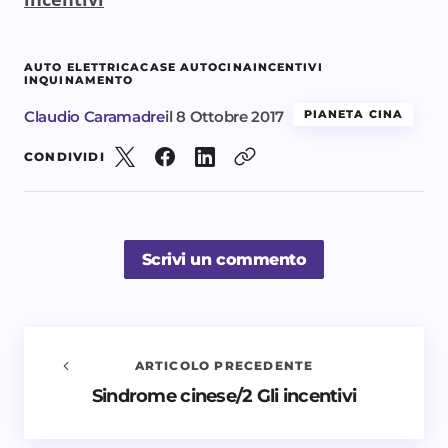
AUTO ELETTRICA
CASE AUTO
CINA
INCENTIVI
INQUINAMENTO
Claudio Caramadre
il
8 Ottobre 2017
PIANETA CINA
CONDIVIDI
Scrivi un commento
ARTICOLO PRECEDENTE
Sindrome cinese/2 Gli incentivi
Avvisami quando vengono aggiunti nuovi
commenti