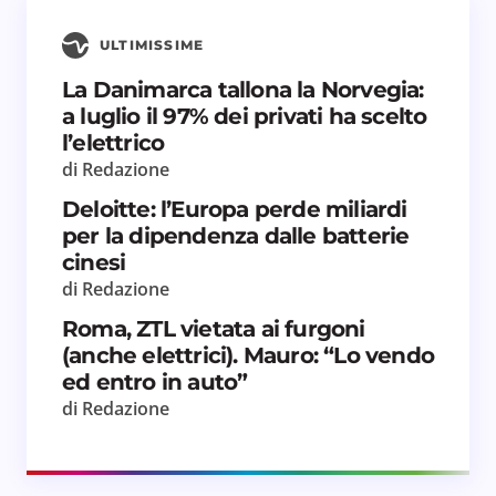
ULTIMISSIME
La Danimarca tallona la Norvegia:
a luglio il 97% dei privati ha scelto
Salva il mio nome e email in questo browser
l’elettrico
per il prossimo commento.
di Redazione
Invia commento
Deloitte: l’Europa perde miliardi
per la dipendenza dalle batterie
cinesi
di Redazione
Roma, ZTL vietata ai furgoni
(anche elettrici). Mauro: “Lo vendo
ed entro in auto”
di Redazione