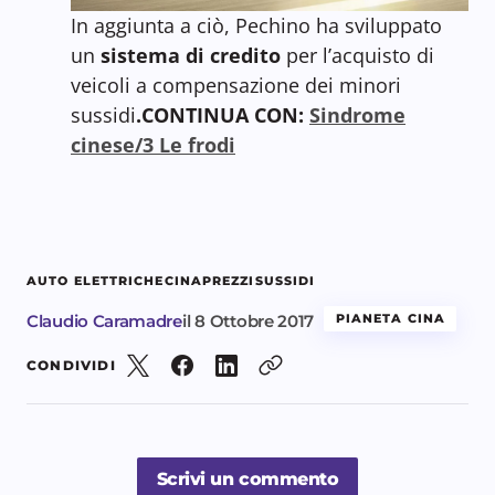
In aggiunta a ciò, Pechino ha sviluppato
un
sistema di credito
per l’acquisto di
veicoli a compensazione dei minori
sussidi
.
CONTINUA CON:
Sindrome
cinese/3 Le frodi
AUTO ELETTRICHE
CINA
PREZZI
SUSSIDI
Claudio Caramadre
il
8 Ottobre 2017
PIANETA CINA
CONDIVIDI
Scrivi un commento