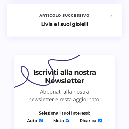
Il tuo indirizzo email non sarà pubblicato.
I campi
obbligatori sono contrassegnati
*
ARTICOLO SUCCESSIVO
Livia e i suoi gioielli
Nome *
Email *
Il tuo commento *
Iscriviti alla nostra
Newsletter
Abbonati alla nostra
newsletter e resta aggiornato.
Salva il mio nome e email in questo browser
Seleziona i tuoi interessi:
per il prossimo commento.
Auto
Moto
Ricarica