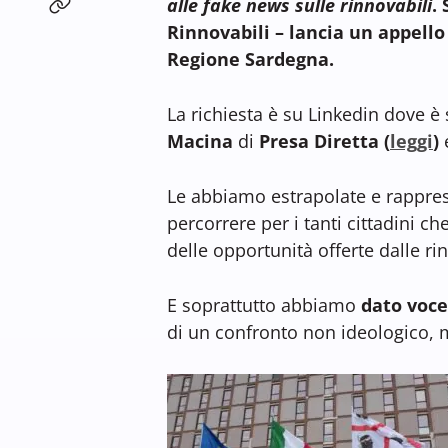
alle fake news sulle rinnovabili
.
Rinnovabili – lancia un appell
Regione Sardegna.
La richiesta è su Linkedin dove è s
Macina
di
Presa Diretta (
leggi
)
e
Le abbiamo estrapolate e rappre
percorrere per i tanti cittadini c
delle opportunità offerte dalle rin
E soprattutto abbiamo
dato voce
di un confronto non ideologico, m