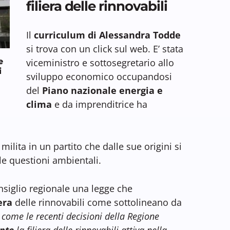
filiera delle rinnovabili
Il
curriculum di Alessandra Todde
si trova con un click sul web. E’ stata
e
viceministro e sottosegretario allo
i
sviluppo economico occupandosi
del
Piano nazionale energia e
clima
e da imprenditrice ha
milita in un partito che dalle sue origini si
le questioni ambientali.
nsiglio regionale una legge che
iera
delle rinnovabili come sottolineano da
ome le recenti decisioni della Regione
nte
la filiera delle rinnovabili attiva nella