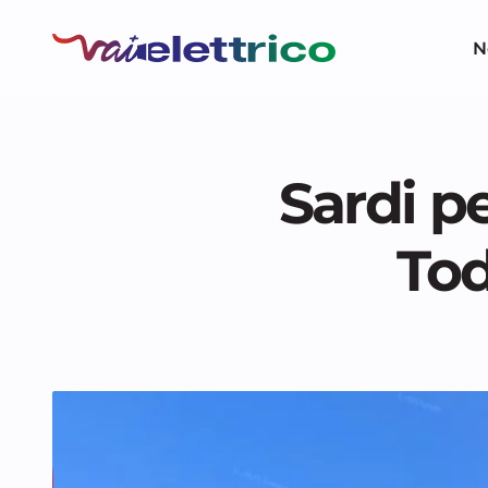
N
Sardi p
Tod