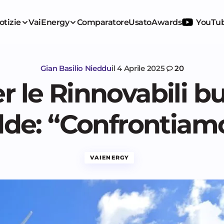
otizie
VaiEnergy
Comparatore
Usato
Awards
YouTu
Gian Basilio Nieddu
il
4 Aprile 2025
20
er le Rinnovabili b
de: “Confrontiam
VAIENERGY