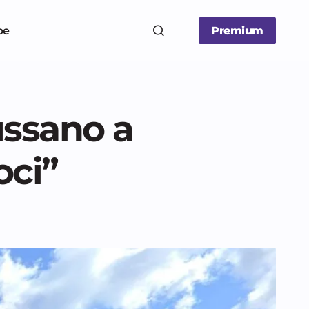
be
Premium
ussano a
oci”