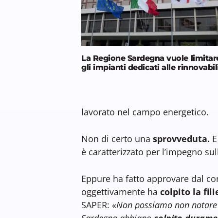
La Regione Sardegna vuole limitar
gli impianti dedicati alle rinnovabil
lavorato nel campo energetico.
Non di certo una
sprovveduta.
E 
è caratterizzato per l’impegno sul
Eppure ha fatto approvare dal co
oggettivamente ha
colpito la fil
SAPER: «
Non possiamo non notare c
Sardegna abbiano
colpito durame