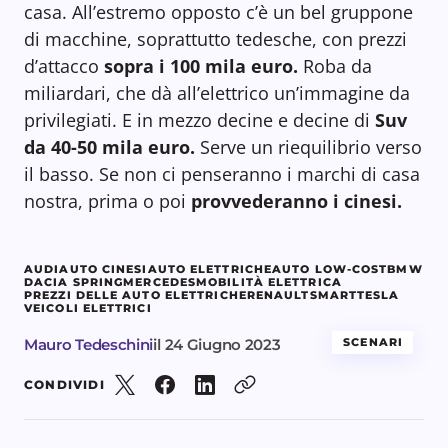
casa. All’estremo opposto c’è un bel gruppone
di macchine, soprattutto tedesche, con prezzi
d’attacco
sopra i 100 mila euro.
Roba da
miliardari, che dà all’elettrico un’immagine da
privilegiati. E in mezzo decine e decine di
Suv
da 40-50 mila euro.
Serve un riequilibrio verso
il basso. Se non ci penseranno i marchi di casa
nostra, prima o poi
provvederanno i cinesi.
AUDI
AUTO CINESI
AUTO ELETTRICHE
AUTO LOW-COST
BMW
DACIA SPRING
MERCEDES
MOBILITÀ ELETTRICA
PREZZI DELLE AUTO ELETTRICHE
RENAULT
SMART
TESLA
VEICOLI ELETTRICI
Mauro Tedeschini
il
24 Giugno 2023
SCENARI
CONDIVIDI