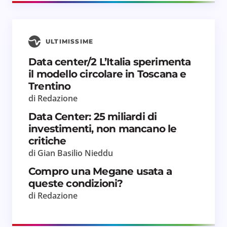
Il tuo commento *
ULTIMISSIME
Data center/2 L’Italia sperimenta
il modello circolare in Toscana e
Salva il mio nome e email in questo browser
Trentino
per il prossimo commento.
di Redazione
Invia commento
Data Center: 25 miliardi di
investimenti, non mancano le
critiche
di Gian Basilio Nieddu
Compro una Megane usata a
queste condizioni?
di Redazione