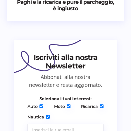
Paghi e la ricarica e pure il parcheggio,
Nome *
è ingiusto
Email *
Il tuo commento *
Iscriviti alla nostra
Newsletter
Abbonati alla nostra
newsletter e resta aggiornato.
Salva il mio nome e email in questo browser
per il prossimo commento.
Seleziona i tuoi interessi:
Auto
Moto
Ricarica
Invia commento
Nautica