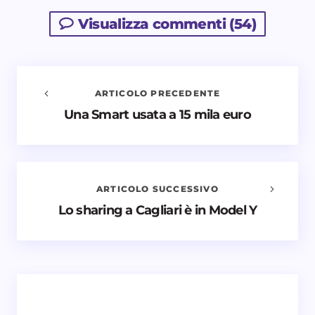
Visualizza commenti (54)
ARTICOLO PRECEDENTE
Una Smart usata a 15 mila euro
Avvisami quando vengono aggiunti nuovi
commenti
Il tuo indirizzo email non sarà pubblicato.
I campi
obbligatori sono contrassegnati
*
ARTICOLO SUCCESSIVO
Lo sharing a Cagliari è in Model Y
Nome *
Email *