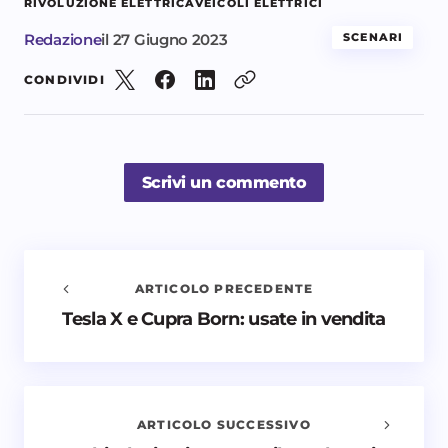
RIVOLUZIONE ELETTRICA
VEICOLI ELETTRICI
Redazione
il
27 Giugno 2023
SCENARI
CONDIVIDI
Scrivi un commento
ARTICOLO PRECEDENTE
Tesla X e Cupra Born: usate in vendita
Avvisami quando vengono aggiunti nuovi
commenti
Il tuo indirizzo email non sarà pubblicato.
I campi
obbligatori sono contrassegnati
*
ARTICOLO SUCCESSIVO