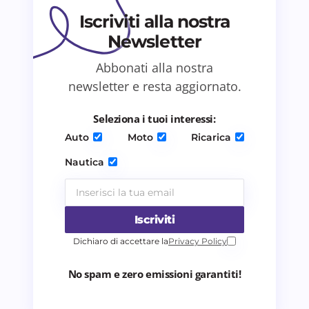
Iscriviti alla nostra
Newsletter
Abbonati alla nostra
Salva il mio nome e email in questo browser
newsletter e resta aggiornato.
per il prossimo commento.
Seleziona i tuoi interessi:
Invia commento
Auto
Moto
Ricarica
Nautica
Iscriviti
Dichiaro di accettare la
Privacy Policy
No spam e zero emissioni garantiti!