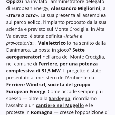
Oppizzi
ha invitato l’amministratore delegato
di European Energy,
Alessandro
Migliorini,
a
«
stare a casa
». La sua presenza all’assemblea
sul parco eolico, l’impianto proposto dalla sua
azienda e previsto sul Monte Crociglia, in Alta
Valdaveto, è stata definita «
inutile e
provocatoria
».
Vaielettrico
lo ha sentito dalla
Danimarca. La posta in gioco?
Sette
aerogeneratori
nell’area del Monte Crociglia,
nel comune di
Ferriere, per una potenza
complessiva di 31,5 MW
. Il progetto è stato
presentato al ministero dell’Ambiente da
Ferriere Wind srl, società del gruppo
European Energy
. Come accade sempre più
spesso — oltre alla
Sardegna
, ricordiamo
l’assalto a un
cantiere nel Mugell
o
e le
proteste in
Romagna
— cresce l’opposizione di