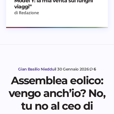
Model Y: la mia verità sui lunghi
viaggi”
di Redazione
Gian Basilio Nieddu
il
30 Gennaio 2026
6
Assemblea eolico:
vengo anch’io? No,
tu no al ceo di