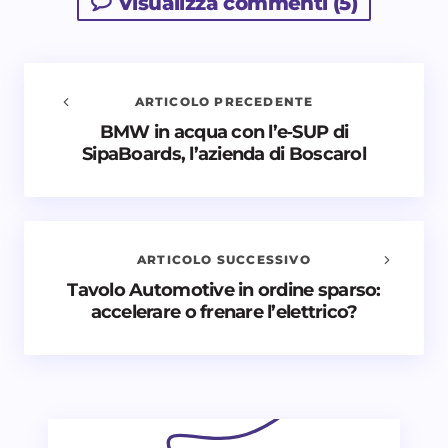
Visualizza commenti (5)
ARTICOLO PRECEDENTE
BMW in acqua con l’e‑SUP di
Avvisami quando vengono aggiunti nuovi
SipaBoards, l’azienda di Boscarol
commenti
Il tuo indirizzo email non sarà pubblicato.
I campi
obbligatori sono contrassegnati
*
ARTICOLO SUCCESSIVO
Nome *
Tavolo Automotive in ordine sparso:
accelerare o frenare l’elettrico?
Email *
Il tuo commento *