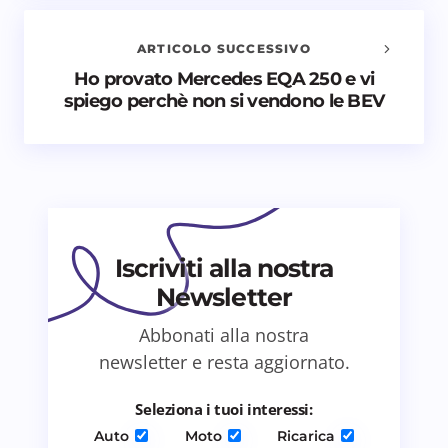
obbligatori sono contrassegnati
*
ARTICOLO SUCCESSIVO
Nome *
Ho provato Mercedes EQA 250 e vi
spiego perchè non si vendono le BEV
Email *
Il tuo commento *
Iscriviti alla nostra
Newsletter
Abbonati alla nostra
Salva il mio nome e email in questo browser
newsletter e resta aggiornato.
per il prossimo commento.
Seleziona i tuoi interessi:
Invia commento
Auto
Moto
Ricarica