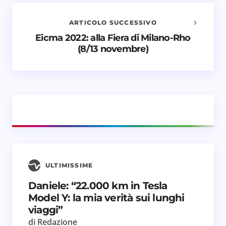
obbligatori sono contrassegnati
*
ARTICOLO SUCCESSIVO
Nome *
Eicma 2022: alla Fiera di Milano-Rho
(8/13 novembre)
Email *
Il tuo commento *
ULTIMISSIME
Salva il mio nome e email in questo browser
Daniele: “22.000 km in Tesla
per il prossimo commento.
Model Y: la mia verità sui lunghi
viaggi”
Invia commento
di Redazione