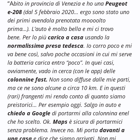
“A
bito in provincia di Venezia e ho una
Peugeot
e-208
(dal 5 febbraio 2020… ergo sono stato uno
dei primi avendola prenotata moooolto
prima…). L’auto è molto bella e mi ci trovo
bene. Per lo più
carico a casa
usando la
normalissima presa tedesca
. Io corro poco e mi
va bene così, salvo poche occasioni in cui mi serve
la batteria carica entro “poco”. In quei casi,
ovviamente, vado in cerca (con le app) delle
colonnine fast.
Non sono diffuse dalle mie parti,
ma ce ne sono alcune a circa 10 km. E in questi
(rari) frangenti mi rendo conto di quanto siamo
preistorici… Per esempio oggi. Salgo in auto e
chiedo a Google
di portarmi alla colonnina enel
che ho scelto. Ok.
Maps
è sicura di portarmici
senza problema. Invece no. Mi porta
davanti a
una casa
e dice che siamo arrivati. Non mi