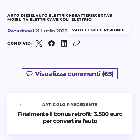
AUTO DIESEL
AUTO ELETTRICHE
BATTERIE
GEOTAB
MOBILITÀ ELETTRICA
VEICOLI ELETTRICI
Redazione
il
21 Luglio 2022
VAIELETTRICO RISPONDE
CONDIVIDI
Visualizza commenti (65)
ARTICOLO PRECEDENTE
Finalmente il bonus retrofit: 3.500 euro
Avvisami quando vengono aggiunti nuovi
per convertire l'auto
commenti
Il tuo indirizzo email non sarà pubblicato.
I campi