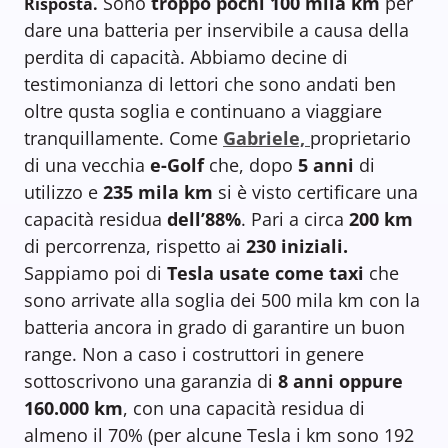
Sono
troppo pochi 100 mila km
per
Risposta.
dare una batteria per inservibile a causa della
perdita di capacità. Abbiamo decine di
testimonianza di lettori che sono andati ben
oltre qusta soglia e continuano a viaggiare
tranquillamente. Come
Gabriele,
proprietario
di una vecchia
e-Golf
che, dopo
5 anni
di
utilizzo e
235 mila km
si è visto certificare una
capacità residua
dell’88%
. Pari a circa
200 km
di percorrenza, rispetto ai
230 iniziali.
Sappiamo poi di
Tesla usate come taxi
che
sono arrivate alla soglia dei 500 mila km con la
batteria ancora in grado di garantire un buon
range. Non a caso i costruttori in genere
sottoscrivono una garanzia di
8 anni oppure
160.000 km
, con una capacità residua di
almeno il 70% (per alcune Tesla i km sono 192