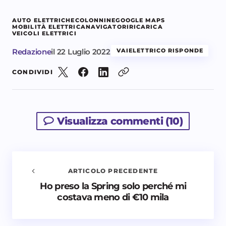
AUTO ELETTRICHE
COLONNINE
GOOGLE MAPS
MOBILITÀ ELETTRICA
NAVIGATORI
RICARICA
VEICOLI ELETTRICI
Redazione
il
22 Luglio 2022
VAIELETTRICO RISPONDE
CONDIVIDI
Visualizza commenti (10)
ARTICOLO PRECEDENTE
Ho preso la Spring solo perché mi
Avvisami quando vengono aggiunti nuovi
costava meno di €10 mila
commenti
Il tuo indirizzo email non sarà pubblicato.
I campi