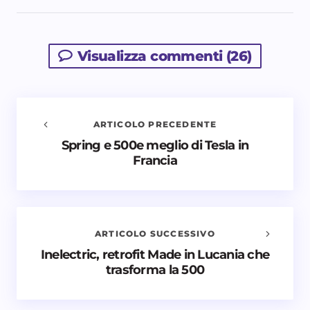
Visualizza commenti (26)
ARTICOLO PRECEDENTE
Spring e 500e meglio di Tesla in
Avvisami quando vengono aggiunti nuovi
Francia
commenti
Il tuo indirizzo email non sarà pubblicato.
I campi
obbligatori sono contrassegnati
*
ARTICOLO SUCCESSIVO
Nome *
Inelectric, retrofit Made in Lucania che
trasforma la 500
Email *