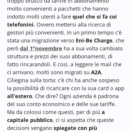
troppo brusco da tariffe in abbonamento
molto convenienti a pacchetti che hanno
indotto molti utenti a fare
quel che si fa coi
telefonini.
Ovvero mettersi alla ricerca di
gestori più convenienti. In un primo tempo c’è
stata una migrazione verso
Eni-Be Charge
, che
però
dal 1°novembre
ha a sua volta cambiato
struttura e prezzi dei suoi abbonamenti, di
fatto rincarandoli. E così, a leggere le mail che
ci arrivano, molti sono migrati su
A2A
.
Ciliegina sulla torta: c’è chi ha anche sospeso
la possibilità di ricaricare con la sua card o app
all’estero
. Che dire? Ogni azienda è padrona
del suo conto economico e delle sue tariffe.
Ma da colossi come questi, per di più
a
capitale pubblico
, ci si aspetta che queste
decisioni vengano
spiegate con più