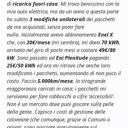
di
ricarica fuori casa
. Mi trovo benissimo con la
mia auto elettrica, ma da un anno a questa parte
ho subito
3 modifiche unilaterali
dei pacchetti
da me acquistati, senza poter fare
nulla. Inizialmente avevo abbonamento
Enel X
che, con
20€/mese
(mi sembra), mi dava
70 kWh
,
arrivato nel giro di pochi mesi a costare
49€/80
kW
. Sono passato ad
Eni Plenitude
pagando
25€/50 kWh
ed ora mi ritrovo che anche loro
modificano i pacchetti, aumentando di non poco il
costo. Faccio
5.000km/mese
, la stragrande
maggioranza caricati in casa; i pacchetti mi
servivano per fare rabbocchi a cifre ‘accessibili’.
Non è un mercato dove puoi giocare sulla pelle
della gente. Capisco i costi di gestione delle
colonnine (che comunque, grazie ai Comuni o
privati, sono piazzate gratuitamente sul