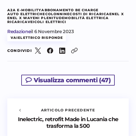
A2A E-MOBILITY
ABBONAMENTO BE CHARGE
AUTO ELETTRICHE
COLONNINE
COSTI DI RICARICA
ENEL X
ENEL X WAY
ENI PLENITUDE
MOBILITÀ ELETTRICA
RICARICA
VEICOLI ELETTRICI
Redazione
il
6 Novembre 2023
VAIELETTRICO RISPONDE
CONDIVIDI
Visualizza commenti (47)
ARTICOLO PRECEDENTE
Inelectric, retrofit Made in Lucania che
Avvisami quando vengono aggiunti nuovi
trasforma la 500
commenti