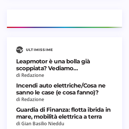
Il tuo commento *
ULTIMISSIME
Salva il mio nome e email in questo browser
Leapmotor è una bolla già
per il prossimo commento.
scoppiata? Vediamo…
di Redazione
Invia commento
Incendi auto elettriche/Cosa ne
sanno le case (e cosa fanno)?
di Redazione
Guardia di Finanza: flotta ibrida in
mare, mobilità elettrica a terra
di Gian Basilio Nieddu