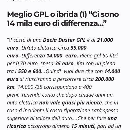
Meglio GPL o ibrida (1) “Ci sono
14 mila euro di differenza…”
“I
l costo di una
Dacia Duster GPL
è di
21.000
euro
. Un’uto elettrica circa
35.000
euro.
Differenza
14.000 euro.
Pieno gpl 50 litri
per 0,70 euro, spesa
35 euro
. Km con un pieno
tra i
550 e 600.
..Quindi vuol dire che con
14.000
euro
si riusciranno a percorrere circa
200.000
km
. 14.000 /35 corrispondono a 400
pieni. Tenendo conto che dopo cinque anni un
auto elettrica
non vale quasi piu niente
, che in
caso d incidente il costo riparazione sarà spesso
superiore al valore dell auto….Che per fare
una
ricarica
occorrono almeno
15 minuti,
pari ad un