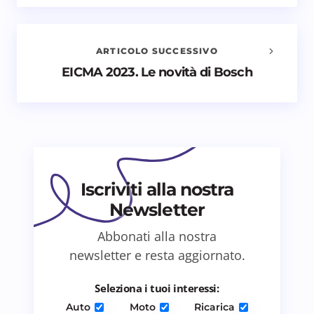
Il tuo indirizzo email non sarà pubblicato.
I campi
obbligatori sono contrassegnati
*
ARTICOLO SUCCESSIVO
Nome *
EICMA 2023. Le novità di Bosch
Email *
Il tuo commento *
Iscriviti alla nostra
Newsletter
Abbonati alla nostra
newsletter e resta aggiornato.
Salva il mio nome e email in questo browser
per il prossimo commento.
Seleziona i tuoi interessi:
Auto
Moto
Ricarica