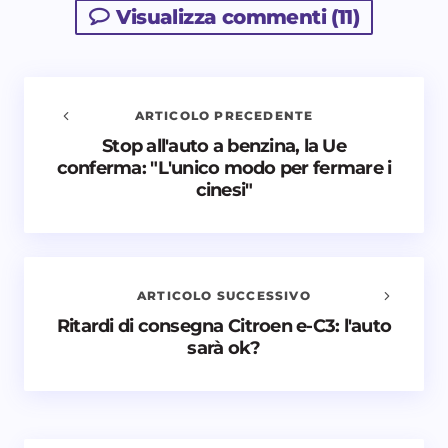
Visualizza commenti (11)
ARTICOLO PRECEDENTE
Stop all'auto a benzina, la Ue
Avvisami quando vengono aggiunti nuovi
conferma: "L'unico modo per fermare i
commenti
cinesi"
Il tuo indirizzo email non sarà pubblicato.
I campi
obbligatori sono contrassegnati
*
Nome *
ARTICOLO SUCCESSIVO
Ritardi di consegna Citroen e-C3: l'auto
sarà ok?
Email *
Il tuo commento *