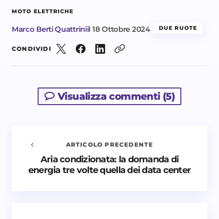
MOTO ELETTRICHE
Marco Berti Quattrini
il
18 Ottobre 2024
DUE RUOTE
CONDIVIDI
Visualizza commenti (5)
ARTICOLO PRECEDENTE
Aria condizionata: la domanda di
Avvisami quando vengono aggiunti nuovi
energia tre volte quella dei data center
commenti
Il tuo indirizzo email non sarà pubblicato.
I campi
obbligatori sono contrassegnati
*