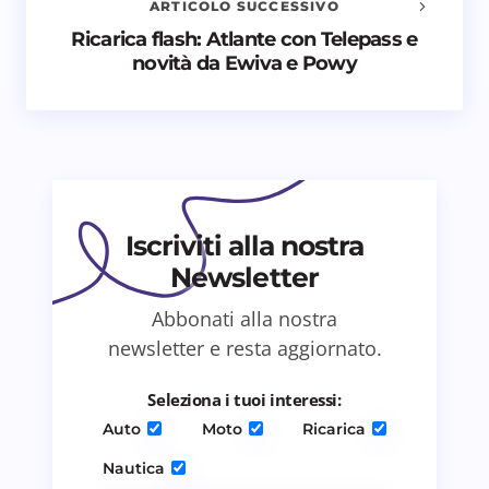
ARTICOLO SUCCESSIVO
Nome *
Ricarica flash: Atlante con Telepass e
novità da Ewiva e Powy
Email *
Il tuo commento *
Iscriviti alla nostra
Newsletter
Abbonati alla nostra
Salva il mio nome e email in questo browser
newsletter e resta aggiornato.
per il prossimo commento.
Seleziona i tuoi interessi:
Invia commento
Auto
Moto
Ricarica
Nautica