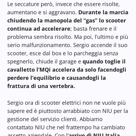
Le seccature però, invece che essere risolte,
aumentano e si aggravano.
Durante la marcia
chiudendo la manopola del “gas” lo scooter
continua ad accelerare
; basta frenare e il
problema sembra risolto. Ma poi, l’ultimo e più
serio malfunzionamento. Sergio accende il suo
scooter, esce dal box e lo parcheggia senza
spegnerlo, chiude il garage e
quando toglie il
cavalletto l’MQi accelera da solo facendogli
perdere l’equilibrio e causandogli la
frattura di una vertebra.
Sergio ora di scooter elettrici non ne vuole più
sapere ed è piuttosto arrabbiato con NIU per la
gestione del servizio clienti. Abbiamo
contattato NIU che nel frattempo ha cambiato
assetto aziendale. Con l’
arrivo di NIU Italia