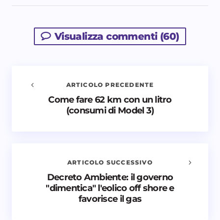
Visualizza commenti (60)
ARTICOLO PRECEDENTE
Come fare 62 km con un litro
Avvisami quando vengono aggiunti nuovi
(consumi di Model 3)
commenti
Il tuo indirizzo email non sarà pubblicato.
I campi
obbligatori sono contrassegnati
*
ARTICOLO SUCCESSIVO
Nome *
Decreto Ambiente: il governo
"dimentica" l'eolico off shore e
favorisce il gas
Email *