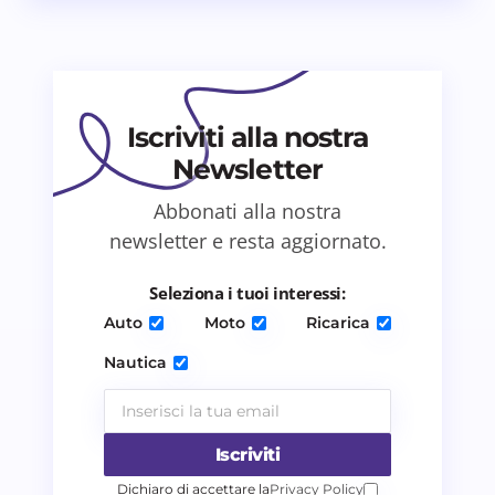
Il tuo commento *
Iscriviti alla nostra
Newsletter
Salva il mio nome e email in questo browser
Abbonati alla nostra
per il prossimo commento.
newsletter e resta aggiornato.
Invia commento
Seleziona i tuoi interessi:
Auto
Moto
Ricarica
Nautica
Iscriviti
Dichiaro di accettare la
Privacy Policy