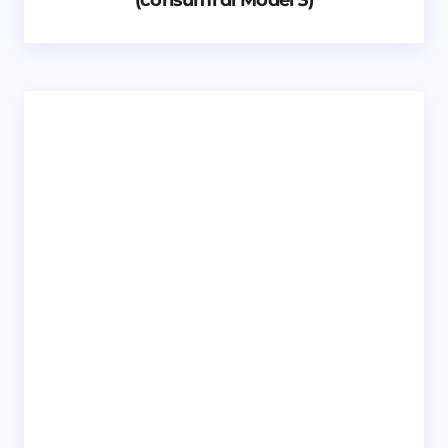
Email *
Il tuo commento *
Salva il mio nome e email in questo browser
per il prossimo commento.
Invia commento