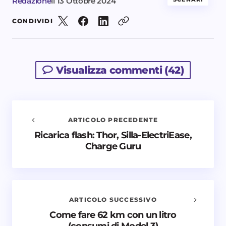
Redazione
il
13 Ottobre 2024
CONDIVIDI
Visualizza commenti (42)
ARTICOLO PRECEDENTE
Ricarica flash: Thor, Silla-ElectriEase,
Avvisami quando vengono aggiunti nuovi
Charge Guru
commenti
Il tuo indirizzo email non sarà pubblicato.
I campi
obbligatori sono contrassegnati
*
ARTICOLO SUCCESSIVO
Nome *
Come fare 62 km con un litro
(consumi di Model 3)