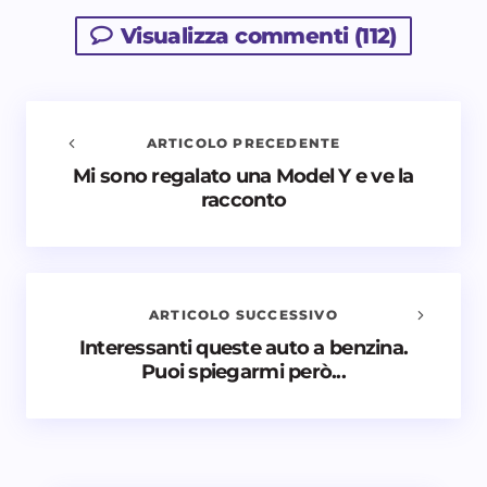
Visualizza commenti (112)
ARTICOLO PRECEDENTE
Mi sono regalato una Model Y e ve la
Avvisami quando vengono aggiunti nuovi
racconto
commenti
Il tuo indirizzo email non sarà pubblicato.
I campi
obbligatori sono contrassegnati
*
ARTICOLO SUCCESSIVO
Nome *
Interessanti queste auto a benzina.
Puoi spiegarmi però...
Email *