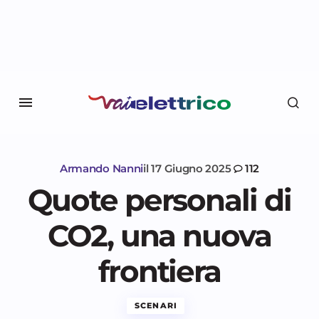
Armando Nanni
il
17 Giugno 2025
112
Quote personali di
CO2, una nuova
frontiera
SCENARI