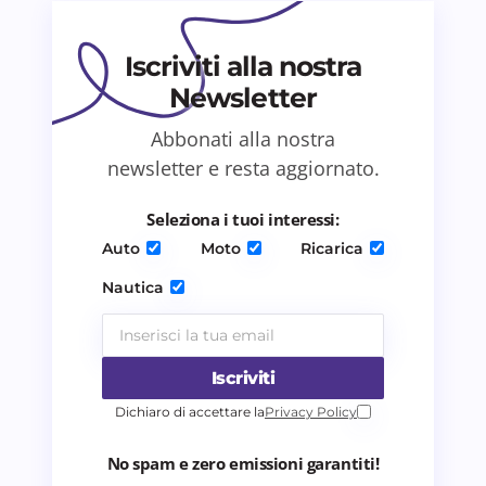
Il tuo commento *
Iscriviti alla nostra
Newsletter
Abbonati alla nostra
Salva il mio nome e email in questo browser
newsletter e resta aggiornato.
per il prossimo commento.
Seleziona i tuoi interessi:
Invia commento
Auto
Moto
Ricarica
Nautica
Iscriviti
Dichiaro di accettare la
Privacy Policy
No spam e zero emissioni garantiti!