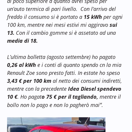
di poco superiore a quanto avrei speso per
un’auto termica di pari livello. Con l’arrivo del
freddo il consumo si è portato a
15 kWh
per ogni
100 km, mentre nei mesi estivi mi aggiravo
sui
13.
Con il cambio gomme si è assetato ad una
media di 18.
L’ultima bolletta (agosto settembre) ho pagato
0,26 al kWh
e i conti di quanto spendo cn la mia
Renault Zoe sono presto fatti. In estate ho speso
3,43 € per 100 km
al netto dei consumi indiretti,
mentre con la precedente
Idea Diesel spendevo
10 €
. Ho pagat
o 75 € per il tagliando,
mentre il
“
bollo non lo pago e non lo pagherò mai
.