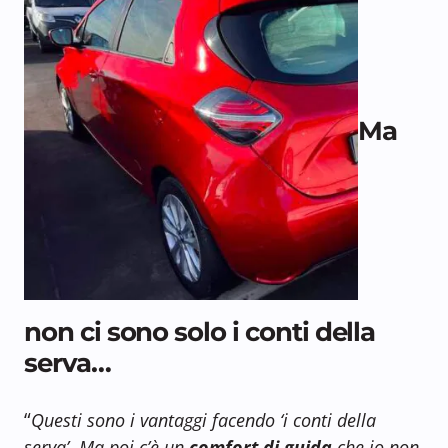
Ma
non ci sono solo i conti della
serva…
“
Questi sono i vantaggi facendo ‘i conti della
serva’. Ma poi c’è un
comfort di guida
che io non