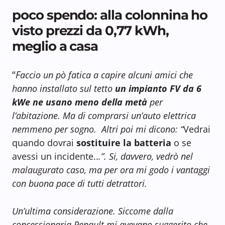
poco spendo: alla colonnina ho
visto prezzi da 0,77 kWh,
meglio a casa
“
F
accio un pò fatica a capire alcuni amici che
hanno installato sul tetto
un impianto FV da 6
kW
e ne usano meno della metà
per
l’abitazione. Ma di comprarsi un’auto elettrica
nemmeno per sogno. Altri poi mi dicono: “
Vedrai
quando dovrai
sostituire la batteria
o se
avessi un incidente..
.”. Si, davvero, vedrò nel
malaugurato caso, ma per ora mi godo i vantaggi
con buona pace di tutti detrattori.
Un’ultima considerazione. Siccome dalla
concessionaria Renault mi avevano suggerito che