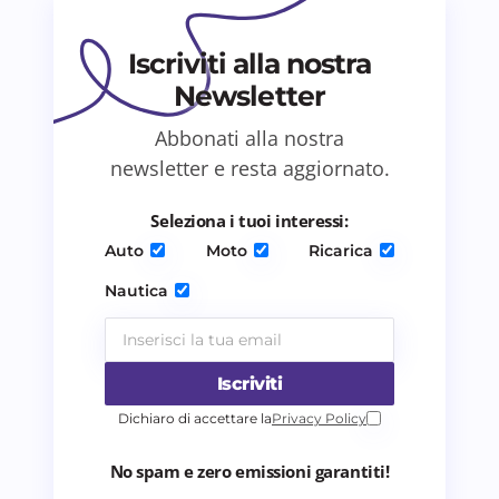
Il tuo commento *
Iscriviti alla nostra
Newsletter
Abbonati alla nostra
Salva il mio nome e email in questo browser
newsletter e resta aggiornato.
per il prossimo commento.
Seleziona i tuoi interessi:
Invia commento
Auto
Moto
Ricarica
Nautica
Iscriviti
Dichiaro di accettare la
Privacy Policy
No spam e zero emissioni garantiti!