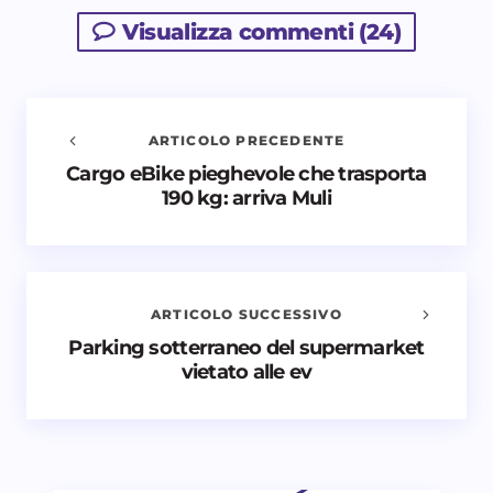
Visualizza commenti (24)
ARTICOLO PRECEDENTE
Cargo eBike pieghevole che trasporta
Avvisami quando vengono aggiunti nuovi
190 kg: arriva Muli
commenti
Il tuo indirizzo email non sarà pubblicato.
I campi
obbligatori sono contrassegnati
*
ARTICOLO SUCCESSIVO
Nome *
Parking sotterraneo del supermarket
vietato alle ev
Email *