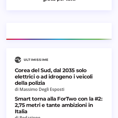
Email *
Il tuo commento *
ULTIMISSIME
Salva il mio nome e email in questo browser
Corea del Sud, dal 2035 solo
per il prossimo commento.
elettrici o ad idrogeno i veicoli
della polizia
Invia commento
di Massimo Degli Esposti
Smart torna alla ForTwo con la #2:
2,75 metri e tante ambizioni in
Italia
di Redazione