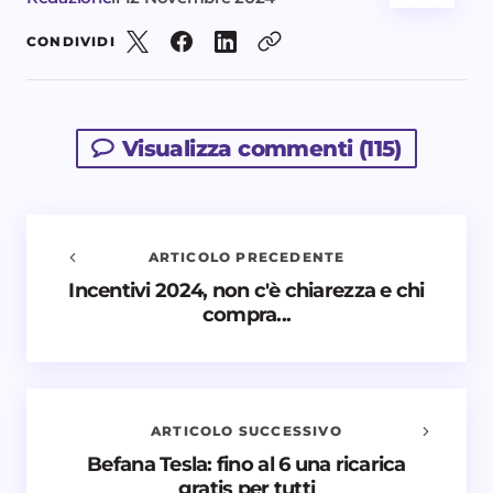
CONDIVIDI
Visualizza commenti (115)
ARTICOLO PRECEDENTE
Incentivi 2024, non c'è chiarezza e chi
Avvisami quando vengono aggiunti nuovi
compra...
commenti
Il tuo indirizzo email non sarà pubblicato.
I campi
obbligatori sono contrassegnati
*
ARTICOLO SUCCESSIVO
Nome *
Befana Tesla: fino al 6 una ricarica
gratis per tutti