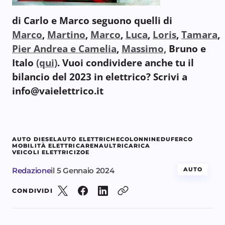
di Carlo e Marco seguono quelli di
Marco
,
Martino
,
Marco
,
Luca
,
Loris
,
Tamara
,
Pier Andrea e Camelia
,
Massimo,
Bruno e
Italo
(qui)
. Vuoi condividere anche tu il
bilancio del 2023 in elettrico? Scrivi a
info@vaielettrico.it
AUTO DIESEL
AUTO ELETTRICHE
COLONNINE
DUFERCO
MOBILITÀ ELETTRICA
RENAULT
RICARICA
VEICOLI ELETTRICI
ZOE
Redazione
il
5 Gennaio 2024
AUTO
CONDIVIDI