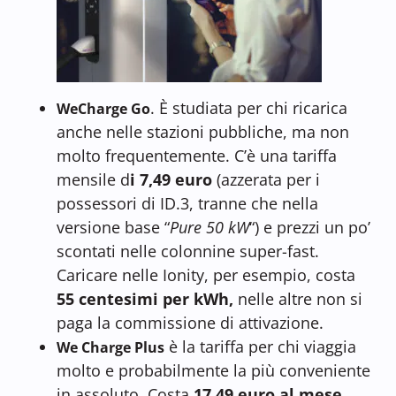
. È studiata per chi ricarica
WeCharge Go
anche nelle stazioni pubbliche, ma non
molto frequentemente. C’è una tariffa
mensile d
i 7,49 euro
(azzerata per i
possessori di ID.3, tranne che nella
versione base “
Pure 50 kW
“) e prezzi un po’
scontati nelle colonnine super-fast.
Caricare nelle Ionity, per esempio, costa
55 centesimi per kWh,
nelle altre non si
paga la commissione di attivazione.
è la tariffa per chi viaggia
We Charge Plus
molto e probabilmente la più conveniente
in assoluto. Costa
17,49 euro al mese