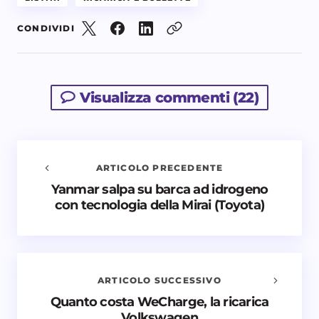
CONDIVIDI
Visualizza commenti (22)
ARTICOLO PRECEDENTE
Yanmar salpa su barca ad idrogeno
Avvisami quando vengono aggiunti nuovi
con tecnologia della Mirai (Toyota)
commenti
Il tuo indirizzo email non sarà pubblicato.
I campi
obbligatori sono contrassegnati
*
ARTICOLO SUCCESSIVO
Nome *
Quanto costa WeCharge, la ricarica
Volkswagen