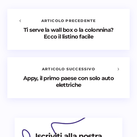
ARTICOLO PRECEDENTE
Ti serve la wall box o la colonnina?
Avvisami quando vengono aggiunti nuovi
Ecco il listino facile
commenti
Il tuo indirizzo email non sarà pubblicato.
I campi
obbligatori sono contrassegnati
*
ARTICOLO SUCCESSIVO
Nome *
Appy, il primo paese con solo auto
elettriche
Email *
Il tuo commento *
Iscriviti alla nostra