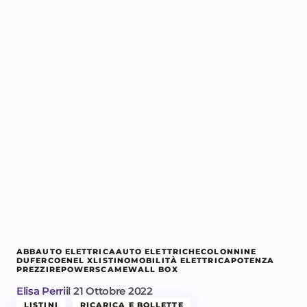
ABB
AUTO ELETTRICA
AUTO ELETTRICHE
COLONNINE
DUFERCO
ENEL X
LISTINO
MOBILITÀ ELETTRICA
POTENZA
PREZZI
REPOWER
SCAME
WALL BOX
Elisa Perri
il
21 Ottobre 2022
LISTINI
RICARICA E BOLLETTE