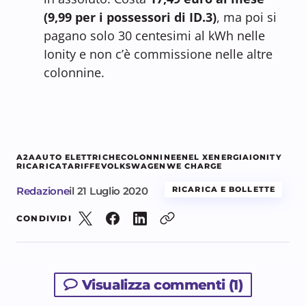
(9,99 per i possessori di ID.3)
, ma poi si
pagano solo 30 centesimi al kWh nelle
Ionity e non c’è commissione nelle altre
colonnine.
A2A
AUTO ELETTRICHE
COLONNINE
ENEL X
ENERGIA
IONITY
RICARICA
TARIFFE
VOLKSWAGEN
WE CHARGE
Redazione
il
21 Luglio 2020
RICARICA E BOLLETTE
CONDIVIDI
Visualizza commenti (1)