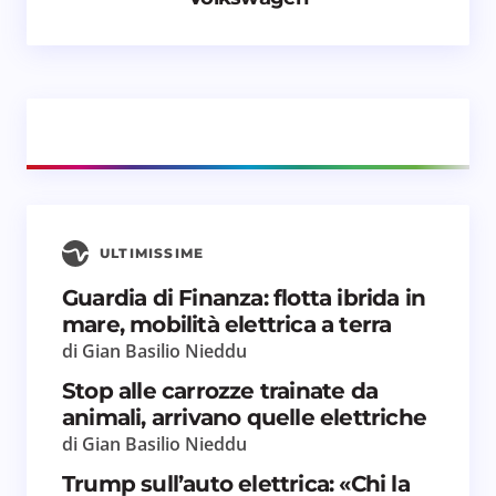
Email *
Il tuo commento *
ULTIMISSIME
Salva il mio nome e email in questo browser
Guardia di Finanza: flotta ibrida in
per il prossimo commento.
mare, mobilità elettrica a terra
di Gian Basilio Nieddu
Invia commento
Stop alle carrozze trainate da
animali, arrivano quelle elettriche
di Gian Basilio Nieddu
Trump sull’auto elettrica: «Chi la