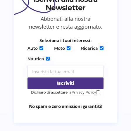
Newsletter
Abbonati alla nostra
Salva il mio nome e email in questo browser
newsletter e resta aggiornato.
per il prossimo commento.
Seleziona i tuoi interessi:
Invia commento
Auto
Moto
Ricarica
Nautica
Iscriviti
Dichiaro di accettare la
Privacy Policy
No spam e zero emissioni garantiti!