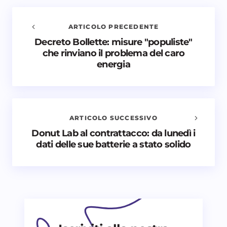
ARTICOLO PRECEDENTE
Decreto Bollette: misure "populiste"
Avvisami quando vengono aggiunti nuovi
che rinviano il problema del caro
commenti
energia
Il tuo indirizzo email non sarà pubblicato.
I campi
obbligatori sono contrassegnati
*
Nome *
ARTICOLO SUCCESSIVO
Donut Lab al contrattacco: da lunedì i
dati delle sue batterie a stato solido
Email *
Il tuo commento *