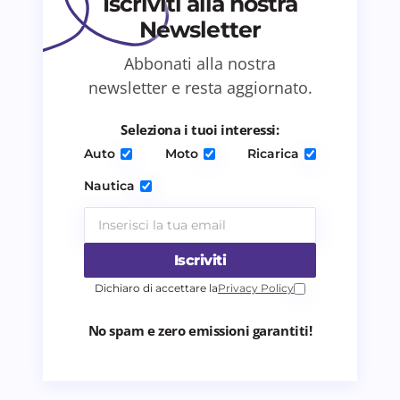
Iscriviti alla nostra
Newsletter
Salva il mio nome e email in questo browser
Abbonati alla nostra
per il prossimo commento.
newsletter e resta aggiornato.
Invia commento
Seleziona i tuoi interessi:
Auto
Moto
Ricarica
Nautica
Iscriviti
Dichiaro di accettare la
Privacy Policy
No spam e zero emissioni garantiti!