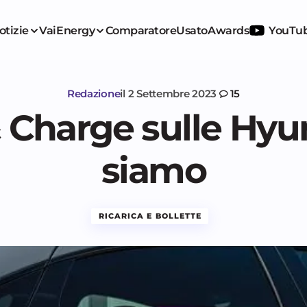
otizie
VaiEnergy
Comparatore
Usato
Awards
YouTu
Redazione
il
2 Settembre 2023
15
 Charge sulle Hyun
siamo
RICARICA E BOLLETTE