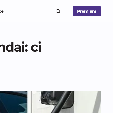
be
Premium
dai: ci