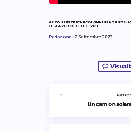
AUTO ELETTRICHE
COLONNINE
HYUNDAI
I
TESLA
VEICOLI ELETTRICI
Redazione
il
2 Settembre 2023
Visual
ARTIC
Avvisami quando vengono aggiu
Un camion solare
Il tuo indirizzo email non sarà pubbl
*