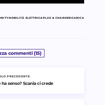
ONITY
MOBILITÀ ELETTRICA
PLUG & CHARGE
RICARICA
izza commenti (15)
OLO PRECEDENTE
nti nuovi commenti
 ha senso? Scania ci crede
icato.
I campi obbligatori sono contrassegnati