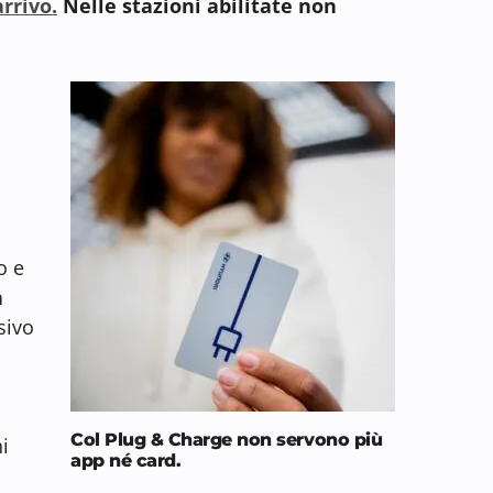
arrivo.
Nelle stazioni abilitate non
o e
n
sivo
Col Plug & Charge non servono più
i
app né card
.