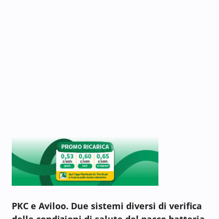
PKC e Aviloo. Due sistemi diversi di verifica
delle condizioni di salute del pacco batteria,