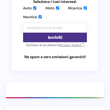
Seleziona i tuoi interessi:
Invia commento
Auto
Moto
Ricarica
Nautica
Iscriviti
Dichiaro di accettare la
Privacy Policy
No spam e zero emissioni garantiti!