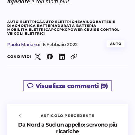
inferiore
e con molti plus.
AUTO ELETTRICA
AUTO ELETTRICHE
AVILOO
BATTERIE
DIAGNOSTICA BATTERIA
DURATA BATTERIA
MOBILITÀ ELETTRICA
PCC
PKC
POWER CRUISE CONTROL
VEICOLI ELETTRICI
Paolo Mariano
il
6 Febbraio 2022
AUTO
CONDIVIDI
Visualizza commenti (9)
ARTICOLO PRECEDENTE
Da Nord a Sud un appello: servono più
Avvisami quando vengono aggiunti nuovi
ricariche
commenti