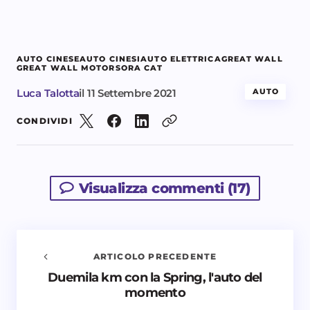
AUTO CINESE
AUTO CINESI
AUTO ELETTRICA
GREAT WALL
GREAT WALL MOTORS
ORA CAT
Luca Talotta
il
11 Settembre 2021
AUTO
CONDIVIDI
Visualizza commenti (17)
ARTICOLO PRECEDENTE
Duemila km con la Spring, l'auto del
Avvisami quando vengono aggiunti nuovi
momento
commenti