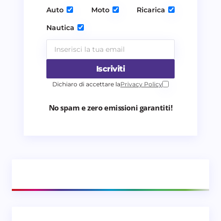
Invia commento
Auto
Moto
Ricarica
Nautica
Iscriviti
Dichiaro di accettare la
Privacy Policy
No spam e zero emissioni garantiti!