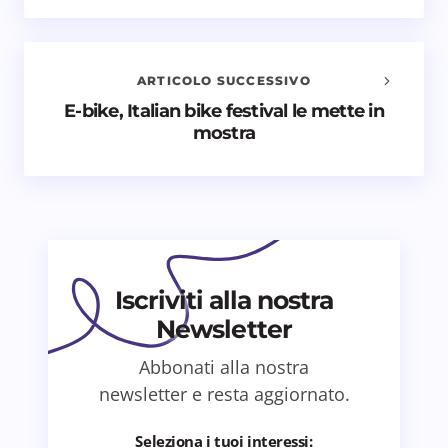
Il tuo indirizzo email non sarà pubblicato.
I campi
obbligatori sono contrassegnati
*
ARTICOLO SUCCESSIVO
Nome *
E-bike, Italian bike festival le mette in
mostra
Email *
Il tuo commento *
Iscriviti alla nostra
Newsletter
Abbonati alla nostra
Salva il mio nome e email in questo browser
newsletter e resta aggiornato.
per il prossimo commento.
Seleziona i tuoi interessi: