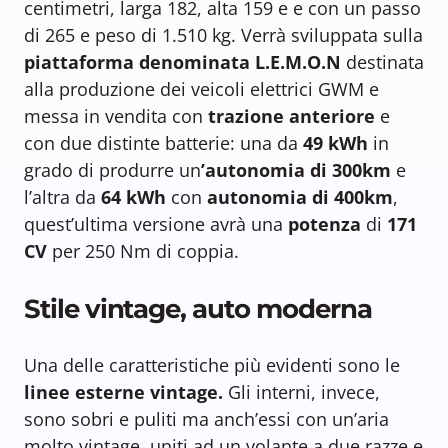
centimetri, larga 182, alta 159 e e con un passo
di 265 e peso di 1.510 kg. Verrà sviluppata sulla
piattaforma denominata L.E.M.O.N
destinata
alla produzione dei veicoli elettrici GWM e
messa in vendita con
trazione anteriore
e
con due distinte batterie: una da
49 kWh
in
grado di produrre un
’autonomia di 300km
e
l’altra da
64 kWh
con
autonomia di 400km
,
quest’ultima versione avrà una
potenza
di
171
CV
per 250 Nm di coppia.
Stile vintage, auto moderna
Una delle caratteristiche più evidenti sono le
linee esterne vintage.
Gli interni, invece,
sono sobri e puliti ma anch’essi con un’aria
molto vintage, uniti ad un volante a due razze e