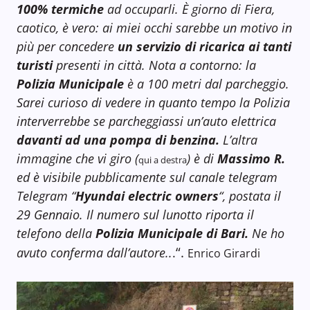
100% termiche
ad occuparli. È giorno di Fiera,
caotico, è vero: ai miei occhi sarebbe un motivo in
più per concedere
un servizio di ricarica ai tanti
turisti
presenti in città. Nota a contorno: la
Polizia Municipale
è a 100 metri dal parcheggio.
Sarei curioso di vedere in quanto tempo la Polizia
interverrebbe se parcheggiassi un’auto elettrica
davanti ad una pompa di benzina.
L’altra
immagine che vi giro (
) è di
Massimo
R.
qui a destra
ed è visibile pubblicamente sul canale telegram
Telegram “
Hyundai electric owners
“, postata il
29 Gennaio. Il numero sul lunotto riporta il
telefono della
Polizia Municipale di Bari.
Ne ho
“.
avuto conferma dall’autore..
.
Enrico Girardi