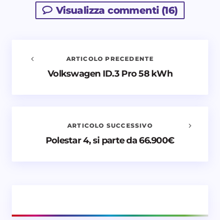
Visualizza commenti (16)
ARTICOLO PRECEDENTE
Volkswagen ID.3 Pro 58 kWh
Avvisami quando vengono aggiunti nuovi
commenti
Il tuo indirizzo email non sarà pubblicato.
I campi
obbligatori sono contrassegnati
*
ARTICOLO SUCCESSIVO
Polestar 4, si parte da 66.900€
Nome *
Email *
Il tuo commento *