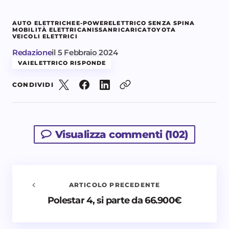
AUTO ELETTRICHE
E-POWER
ELETTRICO SENZA SPINA
MOBILITÀ ELETTRICA
NISSAN
RICARICA
TOYOTA
VEICOLI ELETTRICI
Redazione
il
5 Febbraio 2024
VAIELETTRICO RISPONDE
CONDIVIDI
Visualizza commenti (102)
ARTICOLO PRECEDENTE
Polestar 4, si parte da 66.900€
Avvisami quando vengono aggiunti nuovi
commenti