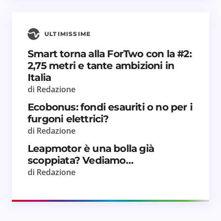
ULTIMISSIME
Smart torna alla ForTwo con la #2:
2,75 metri e tante ambizioni in
Salva il mio nome e email in questo browser
Italia
per il prossimo commento.
di Redazione
Invia commento
Ecobonus: fondi esauriti o no per i
furgoni elettrici?
di Redazione
Leapmotor è una bolla già
scoppiata? Vediamo…
di Redazione