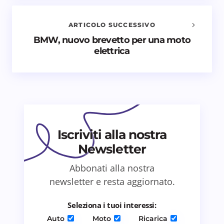
Il tuo indirizzo email non sarà pubblicato.
I campi
obbligatori sono contrassegnati
*
ARTICOLO SUCCESSIVO
BMW, nuovo brevetto per una moto
Nome *
elettrica
Email *
Il tuo commento *
Iscriviti alla nostra
Newsletter
Abbonati alla nostra
newsletter e resta aggiornato.
Salva il mio nome e email in questo browser
per il prossimo commento.
Seleziona i tuoi interessi:
Auto
Moto
Ricarica