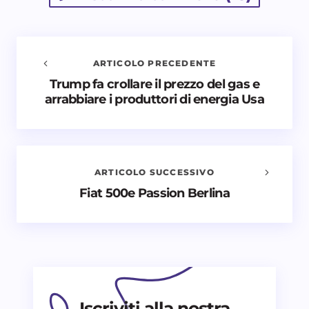
ARTICOLO PRECEDENTE
Trump fa crollare il prezzo del gas e
Avvisami quando vengono aggiunti nuovi
arrabbiare i produttori di energia Usa
commenti
Il tuo indirizzo email non sarà pubblicato.
I campi
obbligatori sono contrassegnati
*
ARTICOLO SUCCESSIVO
Nome *
Fiat 500e Passion Berlina
Email *
Il tuo commento *
Iscriviti alla nostra