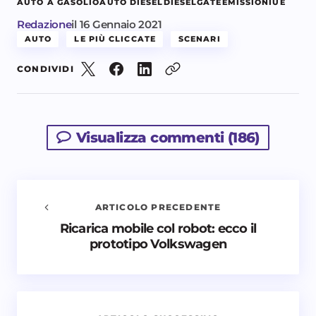
AUTO A GASOLIO
AUTO DIESEL
DIESELGATE
EMISSIONI
UE
Redazione
il
16 Gennaio 2021
AUTO
LE PIÙ CLICCATE
SCENARI
CONDIVIDI
Visualizza commenti (186)
ARTICOLO PRECEDENTE
Ricarica mobile col robot: ecco il
Avvisami quando vengono aggiunti nuovi
prototipo Volkswagen
commenti
Il tuo indirizzo email non sarà pubblicato.
I campi
obbligatori sono contrassegnati
*