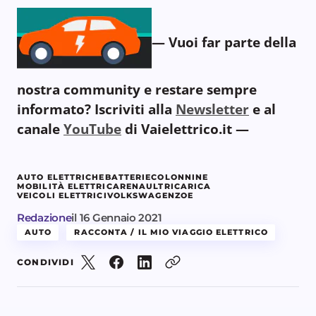
— Vuoi far parte della
nostra community e restare sempre
informato? Iscriviti alla
Newsletter
e al
canale
YouTube
di Vaielettrico.it —
AUTO ELETTRICHE
BATTERIE
COLONNINE
MOBILITÀ ELETTRICA
RENAULT
RICARICA
VEICOLI ELETTRICI
VOLKSWAGEN
ZOE
Redazione
il
16 Gennaio 2021
AUTO
RACCONTA / IL MIO VIAGGIO ELETTRICO
CONDIVIDI