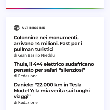
ULTIMISSIME
Salva il mio nome e email in questo browser
Colonnine nei monumenti,
per il prossimo commento.
arrivano 14 milioni. Fast per i
pullman turistici
Invia commento
di Gian Basilio Nieddu
Thula, il 4×4 elettrico sudafricano
pensato per safari “silenziosi”
di Redazione
Daniele: “22.000 km in Tesla
Model Y: la mia verità sui lunghi
viaggi”
di Redazione