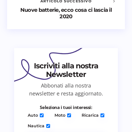
ARTICOLO SUCCESSIVO
Nome *
Nuove batterie, ecco cosa ci lascia il
2020
Email *
Il tuo commento *
Iscriviti alla nostra
Newsletter
Abbonati alla nostra
Salva il mio nome e email in questo browser
newsletter e resta aggiornato.
per il prossimo commento.
Seleziona i tuoi interessi:
Invia commento
Auto
Moto
Ricarica
Nautica