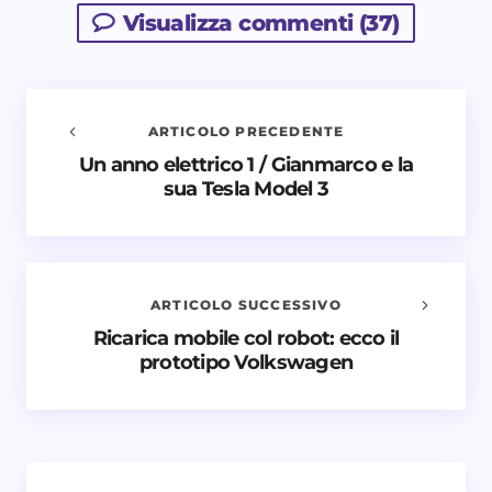
Visualizza commenti (37)
ARTICOLO PRECEDENTE
Un anno elettrico 1 / Gianmarco e la
Avvisami quando vengono aggiunti nuovi
sua Tesla Model 3
commenti
Il tuo indirizzo email non sarà pubblicato.
I campi
obbligatori sono contrassegnati
*
ARTICOLO SUCCESSIVO
Nome *
Ricarica mobile col robot: ecco il
prototipo Volkswagen
Email *
Il tuo commento *