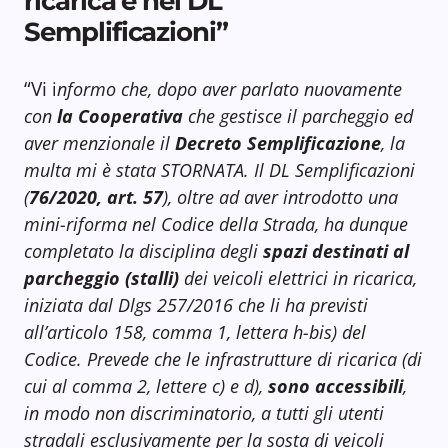
ricarica è nel DL
Semplificazioni”
“Vi
i
nformo che, dopo aver parlato nuovamente
con
la Cooperativa
che gestisce il parcheggio ed
aver menzionale il
Decreto Semplificazione
, la
multa mi è stata STORNATA. Il DL Semplificazioni
(
76/2020, art. 57
), oltre ad aver introdotto una
mini-riforma nel Codice della Strada, ha dunque
completato la disciplina degli
spazi destinati al
parcheggio (stalli)
dei veicoli elettrici in ricarica,
iniziata dal Dlgs 257/2016 che li ha previsti
all’articolo 158, comma 1, lettera h-bis) del
Codice. Prevede che le infrastrutture di ricarica (di
cui al comma 2, lettere c) e d),
sono accessibili
,
in modo non discriminatorio, a tutti gli utenti
stradali esclusivamente per la sosta di veicoli