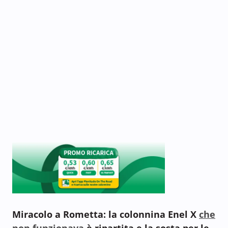
Miracolo a Rometta: la colonnina Enel X
che
non funzionava
è ripartita e la sosta per le