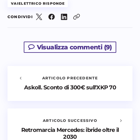
VAIELETTRICO RISPONDE
CONDIVIDI
Visualizza commenti (9)
ARTICOLO PRECEDENTE
Askoll. Sconto di 300€ sull'XKP 70
Avvisami quando vengono aggiunti nuovi
commenti
Il tuo indirizzo email non sarà pubblicato.
I campi
obbligatori sono contrassegnati
*
ARTICOLO SUCCESSIVO
Retromarcia Mercedes: ibride oltre il
Nome *
2030