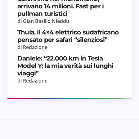
per il prossimo commento.
arrivano 14 milioni. Fast per i
pullman turistici
Invia commento
di Gian Basilio Nieddu
Thula, il 4×4 elettrico sudafricano
pensato per safari “silenziosi”
di Redazione
Daniele: “22.000 km in Tesla
Model Y: la mia verità sui lunghi
viaggi”
di Redazione