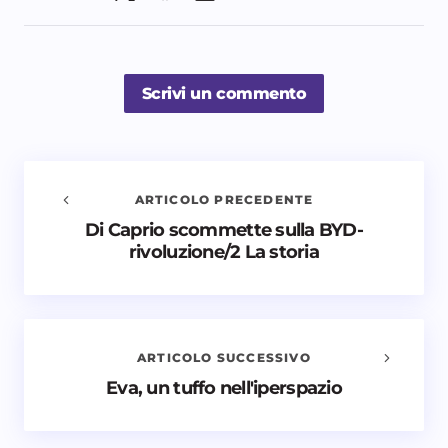
Scrivi un commento
ARTICOLO PRECEDENTE
Di Caprio scommette sulla BYD-
Avvisami quando vengono aggiunti nuovi
rivoluzione/2 La storia
commenti
Il tuo indirizzo email non sarà pubblicato.
I campi
obbligatori sono contrassegnati
*
ARTICOLO SUCCESSIVO
Nome *
Eva, un tuffo nell'iperspazio
Email *