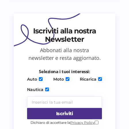
Il tuo commento *
Iscriviti alla nostra
Newsletter
Abbonati alla nostra
newsletter e resta aggiornato.
Salva il mio nome e email in questo browser
per il prossimo commento.
Seleziona i tuoi interessi:
Auto
Moto
Ricarica
Invia commento
Nautica
Iscriviti
Dichiaro di accettare la
Privacy Policy