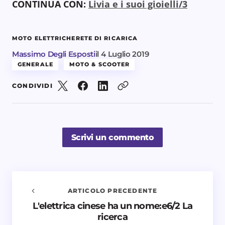
CONTINUA CON:
Livia e i suoi gioielli/3
MOTO ELETTRICHE
RETE DI RICARICA
Massimo Degli Esposti
il
4 Luglio 2019
GENERALE
MOTO & SCOOTER
CONDIVIDI
Scrivi un commento
ARTICOLO PRECEDENTE
L'elettrica cinese ha un nome:e6/2 La
Avvisami quando vengono aggiunti nuovi
ricerca
commenti