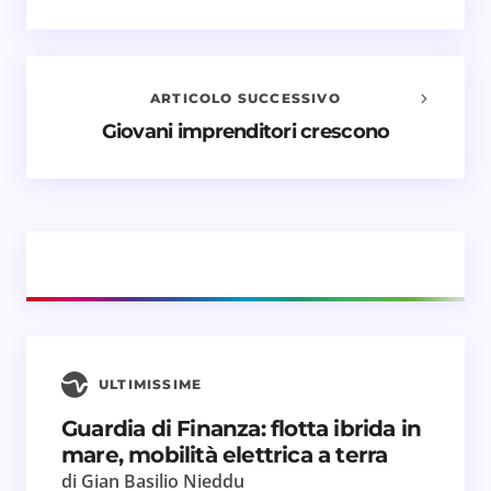
Il tuo indirizzo email non sarà pubblicato.
I campi
obbligatori sono contrassegnati
*
ARTICOLO SUCCESSIVO
Nome *
Giovani imprenditori crescono
Email *
Il tuo commento *
ULTIMISSIME
Guardia di Finanza: flotta ibrida in
Salva il mio nome e email in questo browser
mare, mobilità elettrica a terra
per il prossimo commento.
di Gian Basilio Nieddu