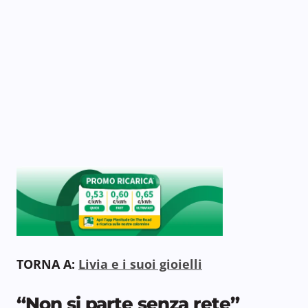
TORNA A:
Livia e i suoi gioielli
“Non si parte senza rete”