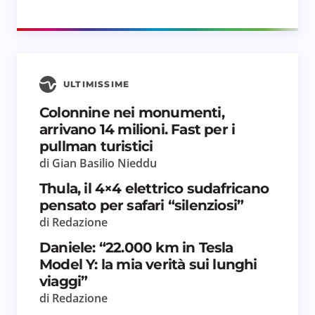
Il tuo commento *
ULTIMISSIME
Salva il mio nome e email in questo browser
Colonnine nei monumenti,
per il prossimo commento.
arrivano 14 milioni. Fast per i
pullman turistici
Invia commento
di Gian Basilio Nieddu
Thula, il 4×4 elettrico sudafricano
pensato per safari “silenziosi”
di Redazione
Daniele: “22.000 km in Tesla
Model Y: la mia verità sui lunghi
viaggi”
di Redazione