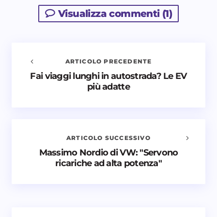
Visualizza commenti (1)
ARTICOLO PRECEDENTE
Fai viaggi lunghi in autostrada? Le EV
Avvisami quando vengono aggiunti nuovi
più adatte
commenti
Il tuo indirizzo email non sarà pubblicato.
I campi
obbligatori sono contrassegnati
*
ARTICOLO SUCCESSIVO
Nome *
Massimo Nordio di VW: "Servono
ricariche ad alta potenza"
Email *