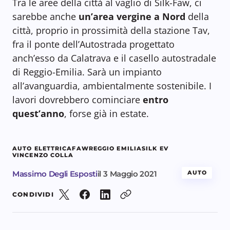
Tra le aree della città al vaglio di Silk-Faw, ci
sarebbe anche
un’area vergine a Nord
della
città, proprio in prossimità della stazione Tav,
fra il ponte dell’Autostrada progettato
anch’esso da Calatrava e il casello autostradale
di Reggio-Emilia. Sarà un impianto
all’avanguardia, ambientalmente sostenibile. I
lavori dovrebbero cominciare
entro
quest’anno
, forse già in estate.
AUTO ELETTRICA
FAW
REGGIO EMILIA
SILK EV
VINCENZO COLLA
Massimo Degli Esposti
il
3 Maggio 2021
AUTO
CONDIVIDI