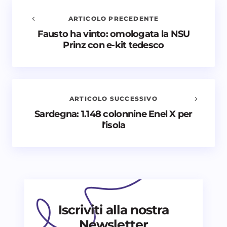
ARTICOLO PRECEDENTE
Fausto ha vinto: omologata la NSU
Avvisami quando vengono aggiunti nuovi
Prinz con e-kit tedesco
commenti
Il tuo indirizzo email non sarà pubblicato.
I campi
obbligatori sono contrassegnati
*
ARTICOLO SUCCESSIVO
Nome *
Sardegna: 1.148 colonnine Enel X per
l'isola
Email *
Il tuo commento *
Iscriviti alla nostra
Newsletter