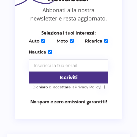
Abbonati alla nostra
Salva il mio nome e email in questo browser
newsletter e resta aggiornato.
per il prossimo commento.
Seleziona i tuoi interessi:
Invia commento
Auto
Moto
Ricarica
Nautica
Iscriviti
Dichiaro di accettare la
Privacy Policy
No spam e zero emissioni garantiti!