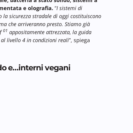
mentata e olografia.
“
I sistemi di
 la sicurezza stradale di oggi costituiscono
oma che arriveranno presto. Stiamo già
01
lf
appositamente attrezzata, la guida
 livello 4 in condizioni reali
”, spiega
ido e…interni vegani