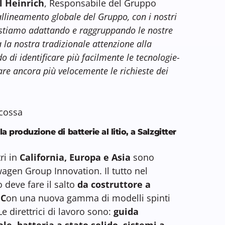
l Heinrich
, Responsabile del Gruppo
iallineamento globale del Gruppo, con i nostri
i, stiamo adattando e raggruppando le nostre
a la nostra tradizionale attenzione alla
do di identificare più facilmente le tecnologie-
are ancora più velocemente le richieste dei
 produzione di batterie al litio, a Salzgitter
tri in
California, Europa e Asia
sono
gen Group Innovation. Il tutto nel
 deve fare il salto
da costruttore a
 C
on una nuova gamma di modelli spinti
Le direttrici di lavoro sono:
guida
le, batteria a stato solido, sistemi a