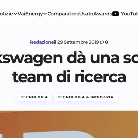
otizie
VaiEnergy
Comparatore
Usato
Awards
YouTu
Redazione
il
29 Settembre 2019
0
kswagen dà una sc
team di ricerca
TECNOLOGIA
TECNOLOGIA & INDUSTRIA