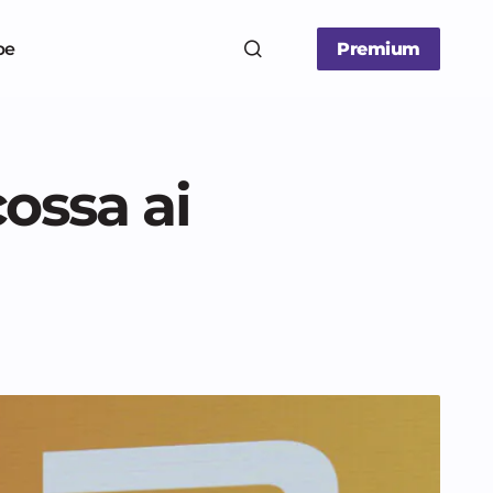
be
Premium
ossa ai