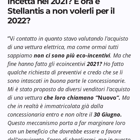
incetta nel 2021? E ora è
Stellantis a non volerli per il
2022?
“V
i contatto in quanto stavo valutando l’acquisto
di una vettura elettrica, ma come ormai tutti
sappiamo
non ci sono più eco-incentivi
. Ma che
fine hanno fatto gli ecoincentivi
2021?
Ho fatto
qualche richiesta di preventivi e credo che se li
sono intascati in buona parte le concessionarie.
Mi è stato proposto da diversi venditori l’acquisto
di una vettura
che loro chiamano “
Nuovo
“.
Ma
che in realtà è immatricolata già dalla
concessionaria entro e non oltre il
30 Giugno.
Questo meccanismo porta a far marginare loro
con un beneficio che dovrebbe essere a favore
dell’acquirente. Spero di sbagliarmi, ma in questo