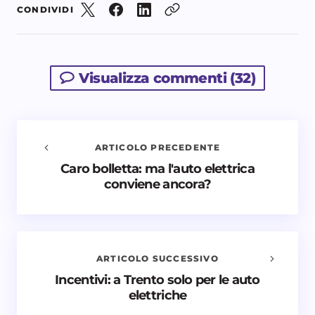
CONDIVIDI
Visualizza commenti (32)
ARTICOLO PRECEDENTE
Caro bolletta: ma l'auto elettrica
Avvisami quando vengono aggiunti nuovi
conviene ancora?
commenti
Il tuo indirizzo email non sarà pubblicato.
I campi
obbligatori sono contrassegnati
*
ARTICOLO SUCCESSIVO
Nome *
Incentivi: a Trento solo per le auto
elettriche