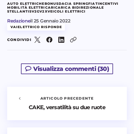
AUTO ELETTRICHE
BONUS
DACIA SPRING
FIAT
INCENTIVI
MOBILITÀ ELETTRICA
RICARICA BIDIREZIONALE
STELLANTIS
V2G
V2X
VEICOLI ELETTRICI
Redazione
il
25 Gennaio 2022
VAIELETTRICO RISPONDE
CONDIVIDI
Visualizza commenti (30)
ARTICOLO PRECEDENTE
CAKE, versatilità su due ruote
Avvisami quando vengono aggiunti nuovi
commenti
Il tuo indirizzo email non sarà pubblicato.
I campi