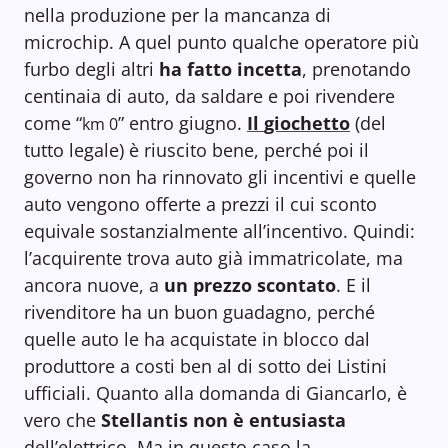
nella produzione per la mancanza di
microchip. A quel punto qualche operatore più
furbo degli altri
ha fatto incetta
, prenotando
centinaia di auto, da saldare e poi rivendere
come “
” entro giugno.
Il
giochetto
(del
km 0
tutto legale) è riuscito bene, perché poi il
governo non ha rinnovato gli incentivi e quelle
auto vengono offerte a prezzi il cui sconto
equivale sostanzialmente all’incentivo. Quindi:
l’acquirente trova auto già immatricolate, ma
ancora nuove, a
un prezzo scontato
. E il
rivenditore ha un buon guadagno, perché
quelle auto le ha acquistate in blocco dal
produttore a costi ben al di sotto dei Listini
ufficiali. Quanto alla domanda di Giancarlo, è
vero che
Stellantis non è entusiasta
dell’elettrico. Ma in questo caso la