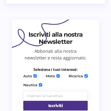
Email *
Il tuo commento *
Iscriviti alla nostra
Newsletter
Abbonati alla nostra
Salva il mio nome e email in questo browser
newsletter e resta aggiornato.
per il prossimo commento.
Seleziona i tuoi interessi:
Invia commento
Auto
Moto
Ricarica
Nautica
Iscriviti