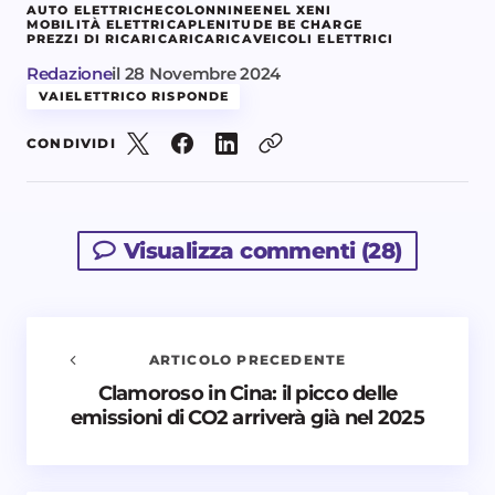
AUTO ELETTRICHE
COLONNINE
ENEL X
ENI
MOBILITÀ ELETTRICA
PLENITUDE BE CHARGE
PREZZI DI RICARICA
RICARICA
VEICOLI ELETTRICI
Redazione
il
28 Novembre 2024
VAIELETTRICO RISPONDE
CONDIVIDI
Visualizza commenti (28)
ARTICOLO PRECEDENTE
Clamoroso in Cina: il picco delle
Avvisami quando vengono aggiunti nuovi
emissioni di CO2 arriverà già nel 2025
commenti
Il tuo indirizzo email non sarà pubblicato.
I campi