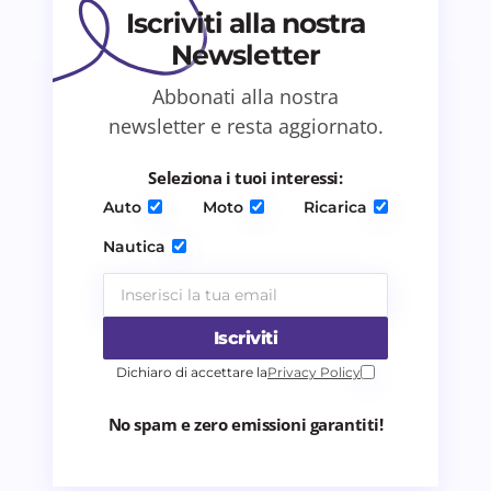
Iscriviti alla nostra
Newsletter
Salva il mio nome e email in questo browser
Abbonati alla nostra
per il prossimo commento.
newsletter e resta aggiornato.
Invia commento
Seleziona i tuoi interessi:
Auto
Moto
Ricarica
Nautica
Iscriviti
Dichiaro di accettare la
Privacy Policy
No spam e zero emissioni garantiti!