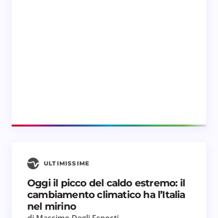
ULTIMISSIME
Oggi il picco del caldo estremo: il
cambiamento climatico ha l’Italia
nel mirino
di Massimo Degli Esposti