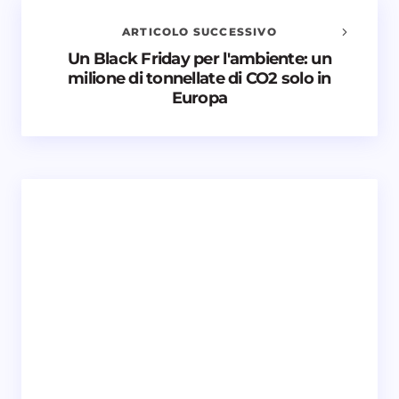
obbligatori sono contrassegnati
*
ARTICOLO SUCCESSIVO
Nome *
Un Black Friday per l'ambiente: un
milione di tonnellate di CO2 solo in
Europa
Email *
Il tuo commento *
Salva il mio nome e email in questo browser
per il prossimo commento.
Invia commento