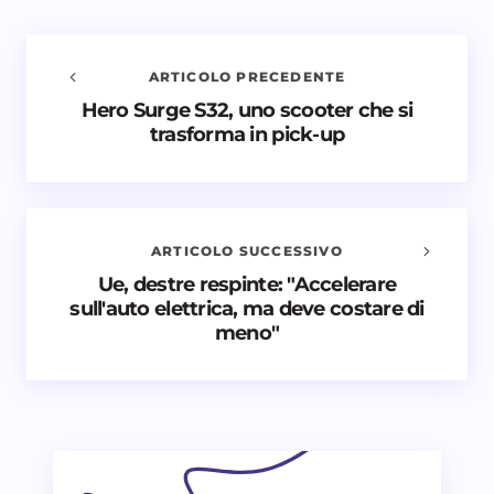
ARTICOLO PRECEDENTE
Hero Surge S32, uno scooter che si
Avvisami quando vengono aggiunti nuovi
trasforma in pick-up
commenti
Il tuo indirizzo email non sarà pubblicato.
I campi
obbligatori sono contrassegnati
*
ARTICOLO SUCCESSIVO
Nome *
Ue, destre respinte: "Accelerare
sull'auto elettrica, ma deve costare di
meno"
Email *
Il tuo commento *