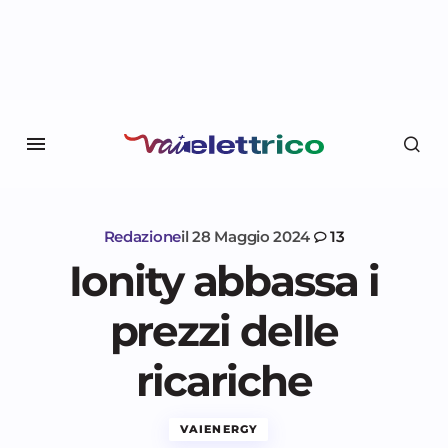
Redazione
il
28 Maggio 2024
13
Ionity abbassa i
prezzi delle
ricariche
VAIENERGY