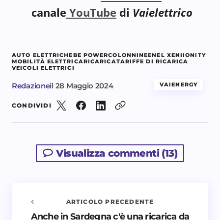
canale
YouTube
di
Vaielettrico
AUTO ELETTRICHE
BE POWER
COLONNINE
ENEL X
ENI
IONITY
MOBILITÀ ELETTRICA
RICARICA
TARIFFE DI RICARICA
VEICOLI ELETTRICI
Redazione
il
28 Maggio 2024
VAIENERGY
CONDIVIDI
Visualizza commenti (13)
ARTICOLO PRECEDENTE
Anche in Sardegna c'è una ricarica da
Avvisami quando vengono aggiunti nuovi