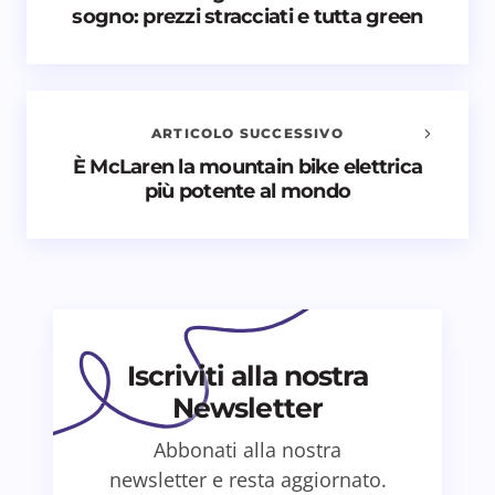
sogno: prezzi stracciati e tutta green
commenti
Il tuo indirizzo email non sarà pubblicato.
I campi
obbligatori sono contrassegnati
*
ARTICOLO SUCCESSIVO
Nome *
È McLaren la mountain bike elettrica
più potente al mondo
Email *
Il tuo commento *
Iscriviti alla nostra
Newsletter
Abbonati alla nostra
Salva il mio nome e email in questo browser
newsletter e resta aggiornato.