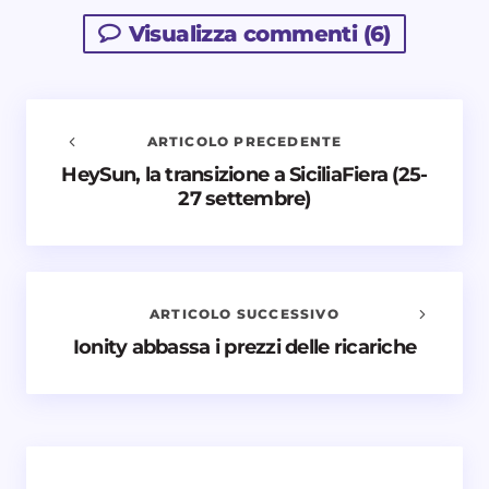
Visualizza commenti (6)
ARTICOLO PRECEDENTE
HeySun, la transizione a SiciliaFiera (25-
Avvisami quando vengono aggiunti nuovi
27 settembre)
commenti
Il tuo indirizzo email non sarà pubblicato.
I campi
obbligatori sono contrassegnati
*
ARTICOLO SUCCESSIVO
Nome *
Ionity abbassa i prezzi delle ricariche
Email *