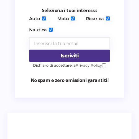
per il prossimo commento.
Seleziona i tuoi interessi:
Invia commento
Auto
Moto
Ricarica
Nautica
Iscriviti
Dichiaro di accettare la
Privacy Policy
No spam e zero emissioni garantiti!