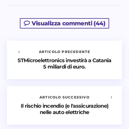
Visualizza commenti (44)
ARTICOLO PRECEDENTE
STMicroelettronics investirà a Catania
Avvisami quando vengono aggiunti nuovi
5 miliardi di euro.
commenti
Il tuo indirizzo email non sarà pubblicato.
I campi
obbligatori sono contrassegnati
*
ARTICOLO SUCCESSIVO
Nome *
Il rischio incendio (e l'assicurazione)
nelle auto elettriche
Email *