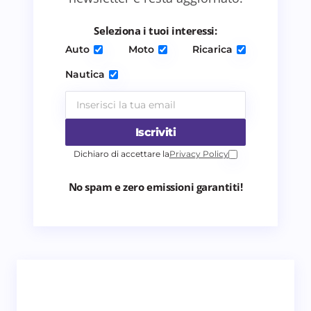
per il prossimo commento.
Seleziona i tuoi interessi:
Invia commento
Auto
Moto
Ricarica
Nautica
Iscriviti
Dichiaro di accettare la
Privacy Policy
No spam e zero emissioni garantiti!