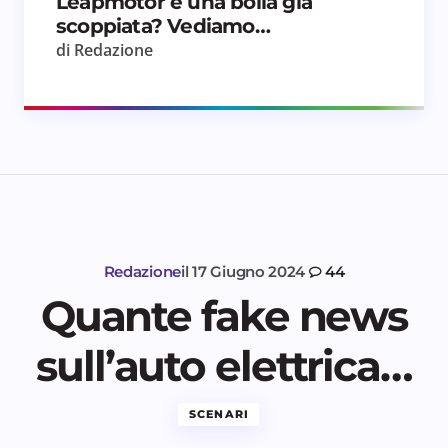
Leapmotor è una bolla già
scoppiata? Vediamo…
di Redazione
Redazione
il
17 Giugno 2024
44
Quante fake news
sull’auto elettrica…
SCENARI