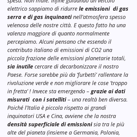
spesa.
Non male. Infine guidando un veicolo
elettrico sappiamo di ridurre
le emissioni
di gas
serra e di gas inquinanti
nell’atmosfera spesso
velenosa delle nostre città. E questo fatto ha una
valenza maggiore di quanto normalmente
percepiamo.
Alcuni pensano che essendo il
contributo italiano di emissioni di CO2 una
piccola frazione delle emissioni planetarie totali,
sia inutile
cercare di decarbonizzare il nostro
Paese. Forse sarebbe più da ‘furbetti’ rallentare la
rivoluzione verde e non migliorare le cose ‘troppo
in fretta’ ! Invece sta emergendo –
grazie ai dati
misurati
con i satelliti
– una realtà ben diversa.
Poiché l’Italia è piccola rispetto ai grandi
inquinatori USA e Cina, avviene che la nostra
densità superficiale di emissioni
sia tra le più
alte del pianeta (insieme a Germania, Polonia,