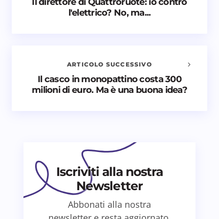
Il direttore di Quattroruote: io contro
Avvisami quando vengono aggiunti nuovi
l'elettrico? No, ma...
commenti
Il tuo indirizzo email non sarà pubblicato.
I campi
obbligatori sono contrassegnati
*
ARTICOLO SUCCESSIVO
Nome *
Il casco in monopattino costa 300
milioni di euro. Ma è una buona idea?
Email *
Il tuo commento *
Iscriviti alla nostra
Newsletter
Abbonati alla nostra
Salva il mio nome e email in questo browser
newsletter e resta aggiornato.