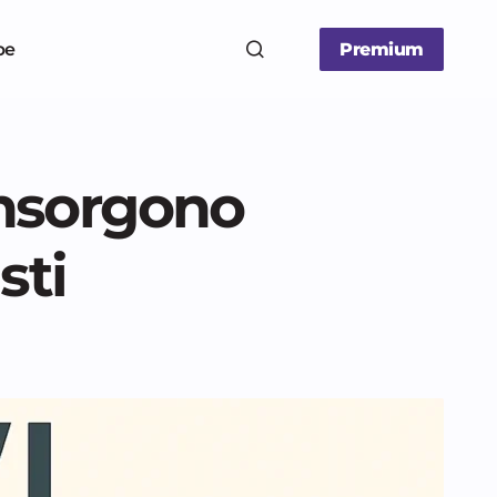
be
Premium
 insorgono
sti