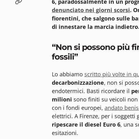
6, paradossalmente in un progr
denunciato nei giorni scorsi
. O
fiorentini, che salgono sulle b
di innestare la marcia indietro
“Non si possono più fi
fossili”
Lo abbiamo
scritto più volte in q
decarbonizzazione
, non si poss
endotermici. Basti ricordare il
pe
milioni
sono finiti su veicoli non 
con i fondi europei,
andato beni
elettrici. A Firenze, per i soggetti g
ripescare il diesel Euro 6
, una s
esitazioni.