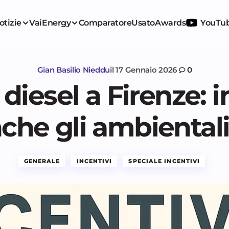
otizie
VaiEnergy
Comparatore
Usato
Awards
YouTu
Gian Basilio Nieddu
il
17 Gennaio 2026
0
 diesel a Firenze:
che gli ambientali
GENERALE
INCENTIVI
SPECIALE INCENTIVI